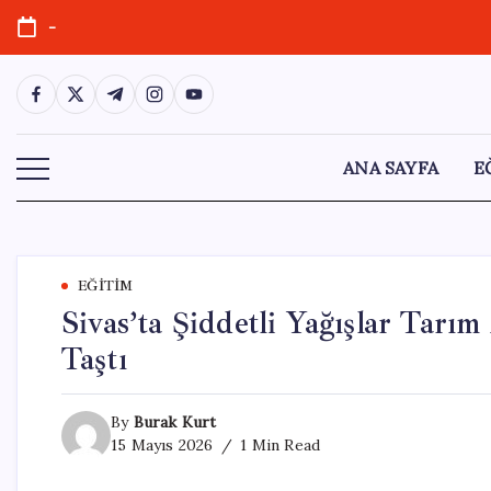
Skip
-
to
content
https://www.facebook.com/
https://twitter.com/
https://t.me/
https://www.instagram.com/
https://youtube.com/
ANA SAYFA
E
EĞITIM
Sivas’ta Şiddetli Yağışlar Tarım
Taştı
By
Burak Kurt
15 Mayıs 2026
1 Min Read