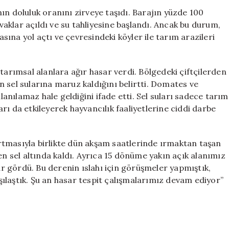
Alanlarını
’nın doluluk oranını zirveye taşıdı. Barajın yüzde 100
Vurdu:
klar açıldı ve su tahliyesine başlandı. Ancak bu durum,
Kılıçkaya
ına yol açtı ve çevresindeki köyler ile tarım arazileri
Barajı
Taştı
için
tarımsal alanlara ağır hasar verdi. Bölgedeki çiftçilerden
 sel sularına maruz kaldığını belirtti. Domates ve
llanılamaz hale geldiğini ifade etti. Sel suları sadece tarım
ı da etkileyerek hayvancılık faaliyetlerine ciddi darbe
rtmasıyla birlikte dün akşam saatlerinde ırmaktan taşan
 sel altında kaldı. Ayrıca 15 dönüme yakın açık alanımız
 gördü. Bu derenin ıslahı için görüşmeler yapmıştık,
ılaştık. Şu an hasar tespit çalışmalarımız devam ediyor”