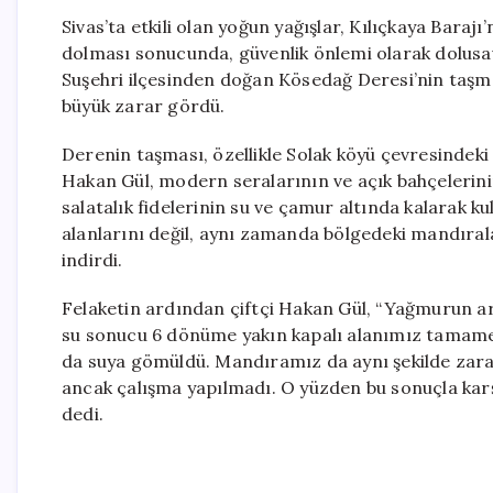
Sivas’ta etkili olan yoğun yağışlar, Kılıçkaya Barajı
dolması sonucunda, güvenlik önlemi olarak dolusava
Suşehri ilçesinden doğan Kösedağ Deresi’nin taşmas
büyük zarar gördü.
Derenin taşması, özellikle Solak köyü çevresindeki 
Hakan Gül, modern seralarının ve açık bahçelerinin
salatalık fidelerinin su ve çamur altında kalarak ku
alanlarını değil, aynı zamanda bölgedeki mandıralar
indirdi.
Felaketin ardından çiftçi Hakan Gül, “Yağmurun a
su sonucu 6 dönüme yakın kapalı alanımız tamamen
da suya gömüldü. Mandıramız da aynı şekilde zarar
ancak çalışma yapılmadı. O yüzden bu sonuçla karş
dedi.