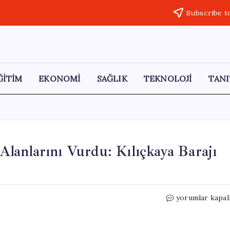
Subscribe t
ĞİTİM
EKONOMİ
SAĞLIK
TEKNOLOJİ
TANI
 Alanlarını Vurdu: Kılıçkaya Barajı
Sivas’ta
yorumlar kapal
Şiddetli
Yağışlar
Tarım