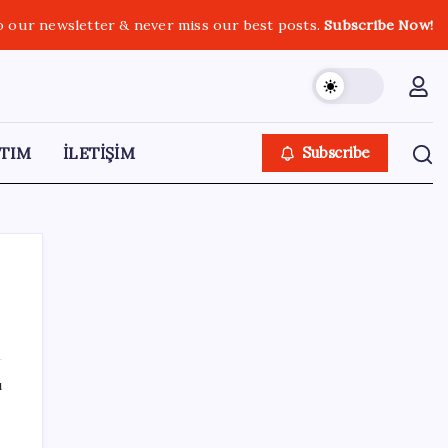
o our newsletter & never miss our best posts.
Subscribe Now!
TIM
İLETİŞİM
Subscribe
SON YAZILAR
ı
Yargıtay’dan Meryem Çap cinayeti kararına
onama: Ağırlaştırılmış müebbet cezası