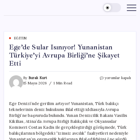
Skip
to
content
EĞITIM
Ege’de Sular Isınıyor! Yunanistan
Türkiye’yi Avrupa Birliği’ne Şikayet
Etti
Ege’de
By
Burak Kurt
yorumlar kapalı
Sular
15 Mayıs 2026
1 Min Read
Isınıyor!
Yunanistan
Türkiye’yi
Ege Denizi’nde gerilim artıyor! Yunanistan, Türk balıkçı
Avrupa
teknelerinin deniz hukukunu ihlal ettiği iddiasıyla Avrupa
Birliği’ne
Şikayet
Birliği’ne başvuruda bulundu. Yunan Denizcilik Bakanı Vasilis
Etti
Kikilias, Atina’da Avrupa Birliği Balıkçılık ve Okyanuslar
için
Komiseri Costas Kadis ile gerçekleştirdiği görüşmede, Türk
balıkçılarının bölgedeki “izinsiz avcılık” faaliyetleri nedeniyle
Yunanistan’ın egemenlik haklarının ihlal edildiğini öne sürdü.