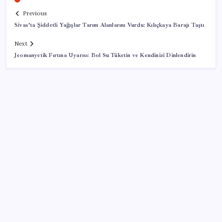
Previous
Sivas’ta Şiddetli Yağışlar Tarım Alanlarını Vurdu: Kılıçkaya Barajı Taştı
Next
Jeomanyetik Fırtına Uyarısı: Bol Su Tüketin ve Kendinizi Dinlendirin
SON YAZILAR
Yargıtay’dan Meryem Çap cinayeti kararına onama:
Ağırlaştırılmış müebbet cezası kesinleşti
Selahattin Demirtaş, Narin Güran’ın babası Arif