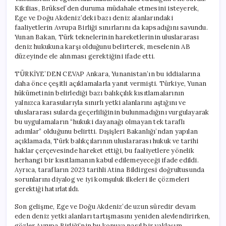
Kikilias, Brüksel’den duruma müdahale etmesini isteyerek,
Ege ve Doğu Akdeniz’deki bazı deniz alanlarındaki
faaliyetlerin Avrupa Birliği sınırlarını da kapsadığını savundu.
Yunan Bakan, Türk teknelerinin hareketlerinin uluslararası
deniz hukukuna karşı olduğunu belirterek, meselenin AB
düzeyinde ele alınması gerektiğini ifade etti.
TÜRKİYE’DEN CEVAP Ankara, Yunanistan’ın bu iddialarına
daha önce çeşitli açıklamalarla yanıt vermişti. Türkiye, Yunan
hükümetinin belirlediği bazı balıkçılık kısıtlamalarının
yalnızca karasularıyla sınırlı yetki alanlarını aştığını ve
uluslararası sularda geçerliliğinin bulunmadığını vurgulayarak
bu uygulamaların “hukuki dayanağı olmayan tek taraflı
adımlar” olduğunu belirtti. Dışişleri Bakanlığı’ndan yapılan
açıklamada, Türk balıkçılarının uluslararası hukuk ve tarihi
haklar çerçevesinde hareket ettiği, bu faaliyetlere yönelik
herhangi bir kısıtlamanın kabul edilemeyeceği ifade edildi.
Ayrıca, tarafların 2023 tarihli Atina Bildirgesi doğrultusunda
sorunlarını diyalog ve iyi komşuluk ilkeleri ile çözmeleri
gerektiği hatırlatıldı.
Son gelişme, Ege ve Doğu Akdeniz’de uzun süredir devam
eden deniz yetki alanları tartışmasını yeniden alevlendirirken,
gözler Avrupa Birliği’nin bu konuya nasıl bir yaklaşım