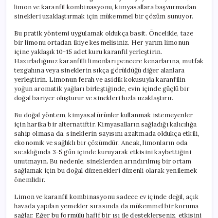
limon ve karanfil kombinasyonu, kimyasallara başvurmadan
sinekleri uzaklaştırmak için mükemmel bir çözüm sunuyor.
Bu pratik yöntemi uygulamak oldukça basit. Öncelikle, taze
bir limonu ortadan ikiye kesmelisiniz. Her yarım limonun
içine yaklaşık 10-15 adet kuru karanfil yerleştirin.
Hazırladığınız karanfilli limonları pencere kenarlarına, mutfak
tezgahına veya sineklerin sıkça görüldüğü diğer alanlara
yerleştirin. Limonun ferah ve asidik kokusuyla karanfilin
yoğun aromatik yağları birleştiğinde, evin içinde güçlü bir
doğal bariyer oluşturur ve sinekleri hızla uzaklaştırır.
Bu doğal yöntem, kimyasal ürünler kullanmak istemeyenler
için harika bir alternatiftir. Kimyasalların sağladığı kalıcılığa
sahip olmasa da, sineklerin sayısını azaltmada oldukça etkili,
ekonomik ve sağlıklı bir çözümdür. Ancak, limonların oda
sıcaklığında 3-5 gün içinde kuruyarak etkisini kaybettiğini
unutmayın. Bu nedenle, sineklerden arındırılmış bir ortam
sağlamak için bu doğal düzenekleri düzenli olarak yenilemek
önemlidir.
Limon ve karanfil kombinasyonu sadece ev içinde değil, açık
havada yapılan yemekler sırasında da mükemmel bir koruma
sağlar. Eğer bu formülü hafif bir ısı ile desteklerseniz, etkisini