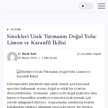
Skip
to
content
EĞITIM
Sinekleri Uzak Tutmanın Doğal Yolu:
Limon ve Karanfil İkilisi
Sinekleri
By
Burak Kurt
yorumlar kapalı
Uzak
25 Mayıs 2026
2 Min Read
Tutmanın
Doğal
Yolu:
Limon
ve
Karanfil
Evlerimizdeki sineklerle mücadele etmek için kimyasal
İkilisi
spreyler kullanmak yerine, doğal ve etkili bir yöntem
için
deneyebilirsiniz. Uzmanlar, yalnızca iki doğal malzeme olan
limon ve karanfilin, sinekleri evinizden uzak tutmak için
yeterli olduğunu belirtiyor. Araştırmalar, sineklerin keskin
kokulardan rahatsız olduğunu ortaya koyuyor. Bu yüzden,