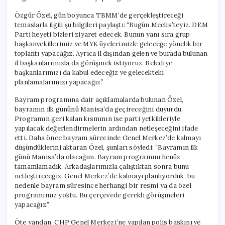
Özgür Özel, gün boyunca TBMM’de gerçekleştireceği
temaslarla ilgili şu bilgileri paylaştı: “Bugün Meclis’teyiz. DEM
Parti heyeti bizleri ziyaret edecek. Bunun yanı sıra grup
başkanvekillerimiz ve MYK üyelerimizle geleceğe yönelik bir
toplantı yapacağız. Ayrıca il dışından gelen ve burada bulunan
il başkanlarımızla da görüşmek istiyoruz. Belediye
başkanlarımızı da kabul edeceğiz ve gelecekteki
planlamalarımızı yapacağız.”
Bayram programına dair açıklamalarda bulunan Özel,
bayramın ilk gününü Manisa’da geçireceğini duyurdu.
Programın geri kalan kısmının ise parti yetkilileriyle
yapılacak değerlendirmelerin ardından netleşeceğini ifade
etti. Daha önce bayram sürecinde Genel Merkez’de kalmayı
düşündüklerini aktaran Özel, şunları söyledi: “Bayramın ilk
günü Manisa’da olacağım. Bayram programını henüz
tamamlamadık. Arkadaşlarımızla çalıştıktan sonra bunu
netleştireceğiz. Genel Merkez’de kalmayı planlıyorduk, bu
nedenle bayram süresince herhangi bir resmi ya da özel
programımız yoktu. Bu çerçevede gerekli görüşmeleri
yapacağız.”
Öte yandan, CHP Genel Merkezi’ne yapılan polis baskını ve