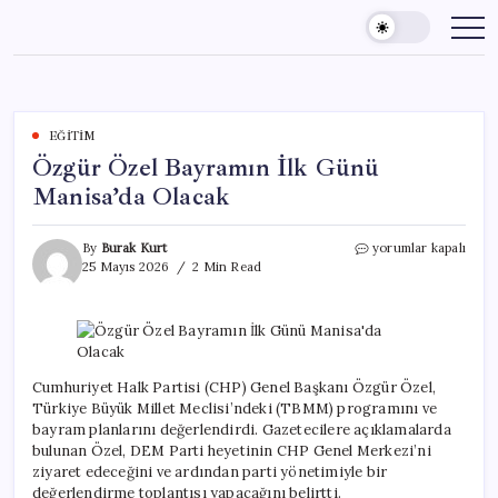
Skip
to
content
EĞITIM
Özgür Özel Bayramın İlk Günü
Manisa’da Olacak
Özgür
By
Burak Kurt
yorumlar kapalı
Özel
25 Mayıs 2026
2 Min Read
Bayramın
İlk
Günü
Manisa’da
Olacak
için
Cumhuriyet Halk Partisi (CHP) Genel Başkanı Özgür Özel,
Türkiye Büyük Millet Meclisi’ndeki (TBMM) programını ve
bayram planlarını değerlendirdi. Gazetecilere açıklamalarda
bulunan Özel, DEM Parti heyetinin CHP Genel Merkezi’ni
ziyaret edeceğini ve ardından parti yönetimiyle bir
değerlendirme toplantısı yapacağını belirtti.