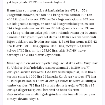
yaklaşık yüzde 27,39’unu hamsi oluşturdu.
Hamsiden sonra en çok satılan balıklar ise 672 ton 574
kilogramla istavrit, 216 ton 364 kilogramla somon, 196 ton
406 kilogramla levrek, 195 ton 24 kilogramla çipura, 109 ton
615 kilogramla mezgit, 56 ton 345 kilogramla kolyoz, 50 ton
584 kilogramla mırlan, 45 ton 100 kilogramla tekir ve 33 ton
704 kilogramla sardalya şeklinde sıralandı. Nisan ayı boyunca
hamsinin kilogram fiyatı ortalama 54,83 lira olarak belirlendi.
Diğer balıklara ait fiyatlar ise istavrit 54,01 lira, somon 235,42
lira, levrek 379,95 lira, çipura 335,13 lira, mezgit 124,89 lira,
kolyoz 87,87 lira, mırlan 255,97 lira, tekir 347,49 lira ve
sardalya 147,71 lira olarak kaydedildi.
Nisan ayının en yüksek fiyatlı balığı ise ıstakoz oldu. Gürpınar
Su Ürünleri Hali’nde kilogramı ortalama 2 bin 260 lira 77
kuruştan satılan ıstakozu, 1754 lira 63 kuruşla pisi, 1430 lira 60
kuruşla sinarit, 1060 lira 66 kuruşla Karabiga karides, 971 lira
45 kuruşla kalkan, 947 lira 31 kuruşla lahoz, 846 lira 36 kuruşla
jumbo karides, 785 lira 82 kuruşla deniz levreği ve 780 lira 87
kuruşla dülger takip etti. İstanbul’da balık tüketim
alışkanlıklarının analizi, gıda gündeminin önemli bir parçası
olmaya devam ediyor.