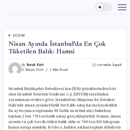
Skip
to
content
EĞITIM
Nisan Ayında İstanbul’da En Çok
Tüketilen Balık: Hamsi
Nisan
By
Burak Kurt
yorumlar kapalı
Ayında
17 Mayıs 2026
2 Min Read
İstanbul’da
En
Çok
İstanbul Büyükşehir Belediyesi’nin (İBB) iştiraklerinden biri
Tüketilen
olan İstanbul Yönetim Yenileme A.Ş. (İSYÖN) tarafından
Balık:
Hamsi
yayımlanan verilere göre, İstanbul’un Gürpınar Su Ürünleri
için
Hali’nde nisan ayında büyük bir balık satış hacmi kaydedildi.
Bu ay boyunca toplamda 95 farklı su ürünü alıcı bulurken,
toplam 2 bin 778 ton balık satışı gerçekleştirildi. Hamsi, nisan
ayında en çok tercih edilen balık oldu ve 760 ton 801 kilogram
hamsi satışa sunuldu. Böylece, halden satılan toplam ürünlerin