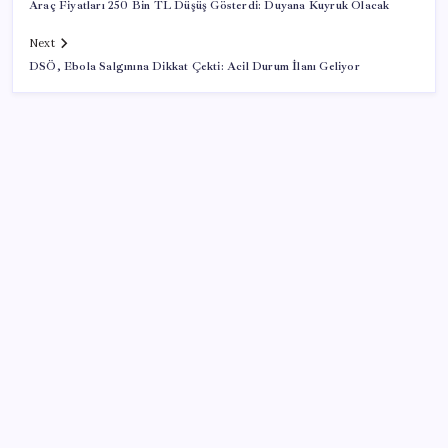
Araç Fiyatları 250 Bin TL Düşüş Gösterdi: Duyana Kuyruk Olacak
Next
DSÖ, Ebola Salgınına Dikkat Çekti: Acil Durum İlanı Geliyor
SON YAZILAR
Köprülere talip olan Fransız şirket komşunun
elektriğini döşüyor
Dünya Altın Konseyi’nden kritik rapor: Altın
piyasasında kısa vadede ne olacak?
ASELSAN TOLUN P Testini Tamamladı: Sığınak