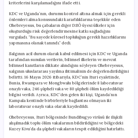
kriterlerini karşılamadığını ifade etti.
KDC ve Uganda’nın, durumu kontrol altına almak için gerekli
önlemleri alma konusundaki kararlılıklarına teşekkür eden
Ghebreyesus, bu çabaların diğer DSÖ üyesi ülkeler için
oluşturduğu risk değerlendirmesine katkı sağladığını
vurguladı. “Bu sayede küresel topluluğun gerekli hazırlıklarını
yapmasına olanak tanındı.” dedi.
Salgının acil durum olarak kabul edilmesi için KDC ve Uganda
tarafından sunulan verilerin, bilimsel ilkelerin ve mevcut
bilimsel kanıtların dikkate alındığını söyleyen Ghebreyesus,
salgının uluslararası yayılma ihtimalinin de değerlendirildiğini
belirtti. 16 Mayıs 2026 itibarıyla, KDC’nin Ituri eyaletinde,
Bunia, Rwampara ve Mongbwalu bölgelerinde 8 laboratuvar
onaylı vaka, 246 şüpheli vaka ve 80 şüpheli ölüm kaydedildiği
bilgisi verildi. Ayrıca, KDC’den gelen iki kişi, Uganda’nın
Kampala kentinde birbirleriyle bağlantısı olmayan iki
laboratuvar onaylı vaka olarak kaydedildi.
Ghebreyesus, Ituri bölgesinde Bundibugyo virüsü ile ilişkili
alışılmadık toplu ölüm vakalarının bildirildiğini ve bölgedeki
Kuzey Kivu’da da şüpheli vakaların tespit edildiğini hatırlattı.