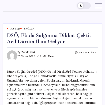
Skip
to
content
HABER
SAĞLIK
DSÖ, Ebola Salgınına Dikkat Çekti:
Acil Durum İlanı Geliyor
DSÖ,
By
Burak Kurt
yorumlar kapalı
Ebola
17 Mayıs 2026
2 Min Read
Salgınına
Dikkat
Çekti:
Dünya Sağlık Örgütü (DSÖ) Genel Direktörü Tedros Adhanom
Acil
Ghebreyesus, Kongo Demokratik Cumhuriyeti (KDC) ve
Durum
İlanı
Uganda’da meydana gelen Ebola salgını hakkında önemli
Geliyor
açıklamalarda bulundu. Ghebreyesus, Bundibugyo virüsünün
için
yol açtığı bu salgına ilişkin yerel yetkililerle görüşmeler
gerçekleştirdiğini belirtti. Salgının uluslararası halk sağlığı
açısından ciddi bir acil durum oluşturduğunu ancak mevcut
uluslararası sağlık tüzüğü çerçevesinde pandemi acil durumu