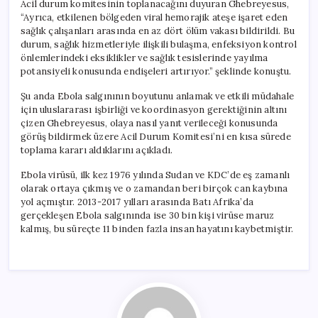
Acil durum komitesinin toplanacağını duyuran Ghebreyesus,
“Ayrıca, etkilenen bölgeden viral hemorajik ateşe işaret eden
sağlık çalışanları arasında en az dört ölüm vakası bildirildi. Bu
durum, sağlık hizmetleriyle ilişkili bulaşma, enfeksiyon kontrol
önlemlerindeki eksiklikler ve sağlık tesislerinde yayılma
potansiyeli konusunda endişeleri artırıyor.” şeklinde konuştu.
Şu anda Ebola salgınının boyutunu anlamak ve etkili müdahale
için uluslararası işbirliği ve koordinasyon gerektiğinin altını
çizen Ghebreyesus, olaya nasıl yanıt verileceği konusunda
görüş bildirmek üzere Acil Durum Komitesi’ni en kısa sürede
toplama kararı aldıklarını açıkladı.
Ebola virüsü, ilk kez 1976 yılında Sudan ve KDC’de eş zamanlı
olarak ortaya çıkmış ve o zamandan beri birçok can kaybına
yol açmıştır. 2013-2017 yılları arasında Batı Afrika’da
gerçekleşen Ebola salgınında ise 30 bin kişi virüse maruz
kalmış, bu süreçte 11 binden fazla insan hayatını kaybetmiştir.