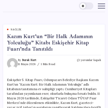
Skip
to
content
SAĞLIK
Kazım Kurt’un “Bir Halk Adamının
Yolculuğu” Kitabı Eskişehir Kitap
Fuarı’nda Tanıtıldı
Kazım
By
Burak Kurt
yorumlar kapalı
Kurt’un
11 Mayıs 2026
1 Min Read
“Bir
Halk
Adamının
Eskişehir 5. Kitap Fuarı, Odunpazarı Belediye Başkanı Kazım
Yolculuğu”
Kurt’un “Kazım Kurt: Bir Halk Adamının Yolculuğu” adlı
Kitabı
Eskişehir
kitabının tanıtımına ev sahipliği yaptı. Cumhuriyet Kitapları
Kitap
tarafından yayımlanan eser, okurlarla buluşma fırsatı buldu. 11
Fuarı’nda
Mayıs 2026 tarihinde, Eskişehir Ticaret Odası TÜYAP Fuar
Tanıtıldı
Merkezi’nde düzenlenen etkinlikte, Kazım Kurt, gazeteci-
için
yazar Arif Anbar’ın sorularını yanıtlayarak katılımcılara keyifli