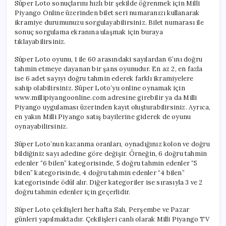
Süper Loto sonuçlarını hızlı bir şekilde öğrenmek için Milli
Piyango Online üzerinden bilet seri numaranızı kullanarak
ikramiye durumunuzu sorgulayabilirsiniz. Bilet numarası ile
sonuç sorgulama ekranına ulaşmak için buraya
tıklayabilirsiniz.
Süper Loto oyunu, 1 ile 60 arasındaki sayılardan 6’ını doğru
tahmin etmeye dayanan bir şans oyunudur. En az 2, en fazla
ise 6 adet sayıyı doğru tahmin ederek farklı ikramiyelere
sahip olabilirsiniz. Süper Loto’yu online oynamak için
www.millipiyangoonline.com adresine girebilir ya da Milli
Piyango uygulaması üzerinden kayıt oluşturabilirsiniz. Ayrıca,
en yakın Milli Piyango satış bayilerine giderek de oyunu
oynayabilirsiniz.
Süper Loto’nun kazanma oranları, oynadığınız kolon ve doğru
bildiğiniz sayı adedine göre değişir. Örneğin, 6 doğru tahmin
edenler “6 bilen” kategorisinde, 5 doğru tahmin edenler “5
bilen” kategorisinde, 4 doğru tahmin edenler “4 bilen”
kategorisinde ödül alır. Diğer kategoriler ise sırasıyla 3 ve 2
doğru tahmin edenler için geçerlidir.
Süper Loto çekilişleri her hafta Salı, Perşembe ve Pazar
günleri yapılmaktadır. Çekilişleri canlı olarak Milli Piyango TV