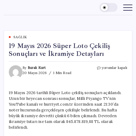
Skip
to
content
SAĞLIK
19 Mayıs 2026 Süper Loto Çekiliş
Sonuçları ve İkramiye Detayları
19
By
Burak Kurt
yorumlar kapalı
Mayıs
20 Mayıs 2026
1 Min Read
2026
Süper
Loto
19 Mayıs 2026 tarihli Süper Loto çekiliş sonuçları açıklandı.
Çekiliş
Uzun bir heyecan sonrası sonuçlar, Milli Piyango TV’nin
Sonuçları
ve
YouTube kanalı ve hurriyet.com.tr üzerinden saat 21:30’da
İkramiye
noter huzurunda gerçekleşen çekilişle belirlendi. Bu hafta
Detayları
büyük ikramiye devretti çünkü 6 bilen çıkmadı. Devreden
için
ikramiye tutarı ise tam olarak 845.878.819,88 TL olarak
belirlendi.