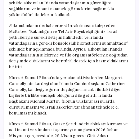
şekilde alıkonulan İrlanda vatandaşlarının güvenliğini,
sağlıklarını ve insani muamele görmelerini sağlamakla
yükümlüdür,” ifadelerini kullandı.
Alıkonulanların derhal serbest bırakılmasını talep eden
McEntee, “Bakanlığım ve Tel Aviv Büyükelçiliğimiz, İsrail
yetkilileriyle sürekli iletişim halindedir ve İrlanda
vatandaşlarına gerekli konsolosluk hizmetlerini sunmaktadır,”
şeklinde bir açıklamada bulundu. Ayrıca, alıkonulan İrlanda
vatandaşlarının aileleriyle ve filo organizatörleriyle doğrudan
iletişimde olduklarını ve her türlü destek için hazır olduklarını
belirtti.
Küresel Sumud Filosu’nda yer alan aktivistlerden Margaret
Connolly’nin kardeşi olan İrlanda Cumhurbaşkanı Catherine
Connolly, kardeşiyle gurur duyduğunu ancak filodaki diğer
kişilerle birlikte endişeli olduğunu dile getirdi. İrlanda
Başbakanı Micheal Martin, filonun uluslararası sularda
durdurulmasını ve İsrail askerleri tarafından teknelere el
konulmasını kınadı.
Küresel Sumud Filosu, Gazze Şeridi’ndeki ablukayı kırmayı ve
acil insani yardımları ulaştırmayı amaçlayan 2026 Bahar
Misyonu çerçevesinde, 29 Nisan gecesi Girit Adası