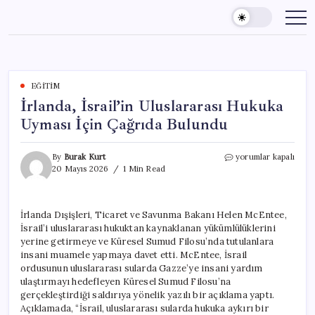
Skip
to
content
EĞITIM
İrlanda, İsrail’in Uluslararası Hukuka
Uyması İçin Çağrıda Bulundu
İrlanda,
By
Burak Kurt
yorumlar kapalı
İsrail’in
20 Mayıs 2026
1 Min Read
Uluslararası
Hukuka
Uyması
İrlanda Dışişleri, Ticaret ve Savunma Bakanı Helen McEntee,
İçin
İsrail’i uluslararası hukuktan kaynaklanan yükümlülüklerini
Çağrıda
Bulundu
yerine getirmeye ve Küresel Sumud Filosu’nda tutulanlara
için
insani muamele yapmaya davet etti. McEntee, İsrail
ordusunun uluslararası sularda Gazze’ye insani yardım
ulaştırmayı hedefleyen Küresel Sumud Filosu’na
gerçekleştirdiği saldırıya yönelik yazılı bir açıklama yaptı.
Açıklamada, “İsrail, uluslararası sularda hukuka aykırı bir