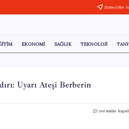
Subscribe t
ĞİTİM
EKONOMİ
SAĞLIK
TEKNOLOJİ
TANI
dırı: Uyarı Ateşi Berberin
Kağıthane’de
yorumlar kapal
Okul
Polisi’ne
Saldırı: