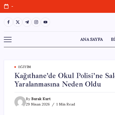
Skip
-
to
content
https://www.facebook.com/
https://twitter.com/
https://t.me/
https://www.instagram.com/
https://youtube.com/
ANA SAYFA
E
EĞITIM
Kağıthane’de Okul Polisi’ne Sal
Yaralanmasına Neden Oldu
By
Burak Kurt
29 Nisan 2026
1 Min Read