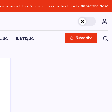
o our newsletter & never miss our best posts.
Subscribe Now!
TIM
İLETİŞİM
Subscribe
SON YAZILAR
ı
Yargıtay’dan Meryem Çap cinayeti kararına
onama: Ağırlaştırılmış müebbet cezası