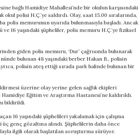
Uyarı
esine bağlı Hamidiye Mahallesi’nde bir okulun karşısındaki
Ateşi
okul polisi H.Ç.’ye saldırdı. Olay, saat 15.00 sıralarında,
Berberin
ruba polis memurunun uyarıda bulunmasıyla başladı. Ancak
Yaralanmasına
 ve 16 yaşındaki şüpheliler, polis memuru H.Ç.’ye fiziksel
Neden
Oldu
için
erinden giden polis memuru, ‘Dur’ çağrısında bulunarak
 önünde bulunan 48 yaşındaki berber Hakan B., polisin
rıca, polisin ateş ettiği sırada park halinde bulunan bir
dirmesi üzerine olay yerine gelen sağlık ekipleri
Hamidiye Eğitim ve Araştırma Hastanesi’ne kaldırıldı.
bildirildi.
açan 16 yaşındaki şüphelileri yakalamak için çalışma
mli üç genç gözaltına alındı. Şüphelilerin daha önce
ayla ilgili olarak başlatılan soruşturma sürüyor.