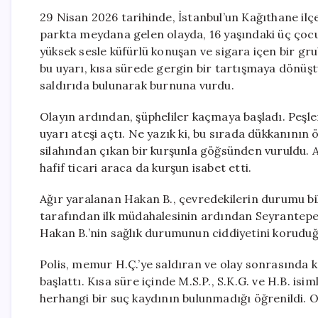
29 Nisan 2026 tarihinde, İstanbul’un Kağıthane ilç
parkta meydana gelen olayda, 16 yaşındaki üç çocuk 
yüksek sesle küfürlü konuşan ve sigara içen bir g
bu uyarı, kısa sürede gergin bir tartışmaya dönüştü
saldırıda bulunarak burnuna vurdu.
Olayın ardından, şüpheliler kaçmaya başladı. Peşl
uyarı ateşi açtı. Ne yazık ki, bu sırada dükkanının
silahından çıkan bir kurşunla göğsünden vuruldu. Ay
hafif ticari araca da kurşun isabet etti.
Ağır yaralanan Hakan B., çevredekilerin durumu bil
tarafından ilk müdahalesinin ardından Seyrantepe 
Hakan B.’nin sağlık durumunun ciddiyetini koruduğu 
Polis, memur H.Ç.’ye saldıran ve olay sonrasında k
başlattı. Kısa süre içinde M.S.P., S.K.G. ve H.B. isi
herhangi bir suç kaydının bulunmadığı öğrenildi. Ol