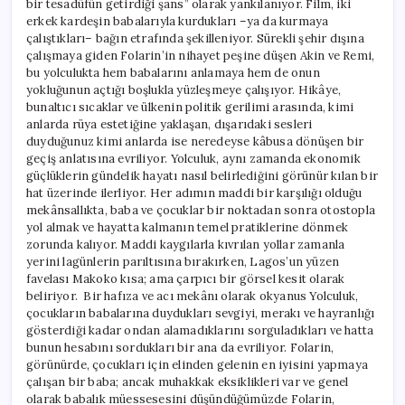
bir tesadüfün getirdiği şans” olarak yankılanıyor. Film, iki
erkek kardeşin babalarıyla kurdukları –ya da kurmaya
çalıştıkları– bağın etrafında şekilleniyor. Sürekli şehir dışına
çalışmaya giden Folarin’in nihayet peşine düşen Akin ve Remi,
bu yolculukta hem babalarını anlamaya hem de onun
yokluğunun açtığı boşlukla yüzleşmeye çalışıyor. Hikâye,
bunaltıcı sıcaklar ve ülkenin politik gerilimi arasında, kimi
anlarda rüya estetiğine yaklaşan, dışarıdaki sesleri
duyduğunuz kimi anlarda ise neredeyse kâbusa dönüşen bir
geçiş anlatısına evriliyor. Yolculuk, aynı zamanda ekonomik
güçlüklerin gündelik hayatı nasıl belirlediğini görünür kılan bir
hat üzerinde ilerliyor. Her adımın maddi bir karşılığı olduğu
mekânsallıkta, baba ve çocuklar bir noktadan sonra otostopla
yol almak ve hayatta kalmanın temel pratiklerine dönmek
zorunda kalıyor. Maddi kaygılarla kıvrılan yollar zamanla
yerini lagünlerin parıltısına bırakırken, Lagos’un yüzen
favelası Makoko kısa; ama çarpıcı bir görsel kesit olarak
beliriyor. Bir hafıza ve acı mekânı olarak okyanus Yolculuk,
çocukların babalarına duydukları sevgiyi, merakı ve hayranlığı
gösterdiği kadar ondan alamadıklarını sorguladıkları ve hatta
bunun hesabını sordukları bir ana da evriliyor. Folarin,
görünürde, çocukları için elinden gelenin en iyisini yapmaya
çalışan bir baba; ancak muhakkak eksiklikleri var ve genel
olarak babalık müessesesini düşündüğümüzde Folarin,