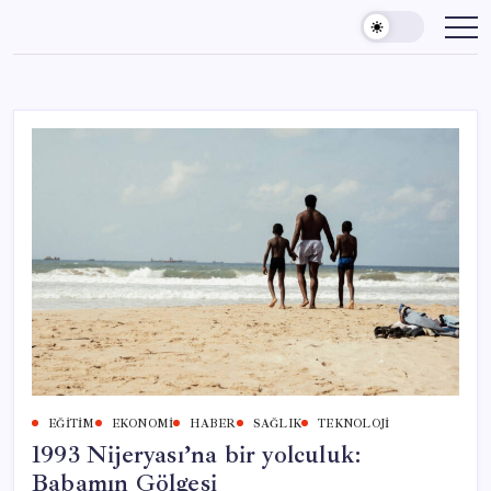
Skip
to
content
EĞITIM
EKONOMI
HABER
SAĞLIK
TEKNOLOJI
1993 Nijeryası’na bir yolculuk:
Babamın Gölgesi