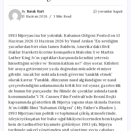
1993
By
Burak Kurt
yorumlar kapalı
Nijeryası’na
13 Haziran 2026
3 Min Read
bir
yolculuk:
Babamın
1993 Nijeryası’na bir yolculuk: Babamın Gölgesi Posted on 13
Gölgesi
Haziran 2026 13 Haziran 2026 by Yusuf Arslan “En sevdiğim
için
yazarlardan biri olan James Baldwin, Amerika’daki Sivil
Haklar Hareketi üzerine konuşurken Malcolm X ve Martin
Luther King Jr.’ın yaptıkları karşısında kendini yetersiz
hissettiğini söyler ve ‘Benim katkım ne?’ diye sorar. Kitleleri
bir araya getiremiyor ya da doğrudan mücadele etmiyor
gibidir. Ancak bir noktada kendi görevini ‘tanıklık etmek’
olarak kavrar. Tanıklık, dünyanın nasıl algılandığını ve nasıl
çerçevelendiğini anlamamızda kritik bir rol oynar, gazetecilik
de bunun bir parçasıdır. Bu filmde de çocuklar aslında tanık
konumundadır.”1 78. Cannes Film Festivali’nde Resmî Seçki
kapsamında gösterilen ilk Nijerya yapımı olan Akinola Davies
Jr.’ın ödüllü filmi “Babamın Gölgesi” ( My Father’s Shadow ),
1993 Nijeryası’nın politik ve toplumsal çöküş atmosferinde,
izleyiciyi kuşatan bir baba-oğul hikâyesi üzerinden hem kişisel
hem de tarihsel bir kıyamete götürüyor. 1993 yılı, Nijerya
tarihinde askerî yönetimden sivil yönetime geçiş çabaları,