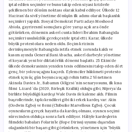
iptal edilen seçimler ve bunu takip eden siyasi krizlerle
şekillenen bir dönüm noktası olarak kabul ediliyor. Ülkede 12
Haziran’da sivil yönetime dönüşün ilk adımı olarak başkanlık
seçimleri yapıldı. Sosyal Demokrat Parti adayı Moshood
Abiola, gayriresmî sonuçlara göre yarışı açık ara önde
götürürken, dönemin askerî cunta lideri İbrahim Babangida
seçimleri usulsüzlük gerekçesiyle iptal etti. Karar, ülkede
büyük protestolara neden oldu. Seçim krizinin
derinleşmesiyle Babangida istifa etmek zorunda kaldı ve
kasım ayında General Sani Abacha, askerî darbeyle yönetime
el koyarak yeni bir diktatörlük dönemi başlattı. 25 Ekim’de
ülkede demokrasinin yeniden tesis edilmesini talep eden dört
genç, bir yolcu uçağını kaçırdı. Eylemciler hükümeti protesto
etmek için üç gün boyunca uçağı rehin tuttu.2 Yönetmen
Akinola Davies Jr., Babamın Gölgesi ’nin senaryosunu, ilk kısa
filmi Lizard ’da (2020, Birleşik Krallık) olduğu gibi, Nijerya’da
birlikte büyüdüğü kardeşi Wale Davis ile kaleme aldı. Filmin
başrollerinde, tıpkı kendileri gibi iki erkek kardeş var: Akin
(Godwin Egbo) ve Remi (Chibuike Marvellous Egbo). Çocuk
oyuncuların gerçek hayatta da kardeş olması, oyuncu seçimi
sürecinden oldukça sonra fark ediliyor. Hâliyle kardeşlerin
filmdeki babaları Folarin’le (Sope Dirisu) uyumu dışarıdan
olağanüstü bir başarı gibi görünürken, yönetmen için “büyük