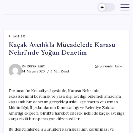
Skip
to
content
EĞITIM
Kaçak Avcılıkla Mücadelede Karasu
Nehri’nde Yoğun Denetim
Kaçak
By
Burak Kurt
yorumlar kapalı
Avcılıkla
14 Mayıs 2026
1 Min Read
Mücadelede
Karasu
Nehri’nde
Erzincan’ın Kemaliye ilçesinde, Karasu Nehri’nin
Yoğun
ekosistemini korumak ve yasa dışı avcılığı önlemek amacıyla
Denetim
için
kapsamlı bir denetim gerçekleştirildi. İlçe Tarım ve Orman
Müdürlüğü, İlçe Jandarma Komutanlığı ve Belediye Zabıta
Amirliği ekipleri, birlikte hareket ederek nehirde kaçak avcılığa
karşı etkili bir operasyon düzenlediler.
Bu denetimlerde, su ürünleri kaynaklarının korunması ve