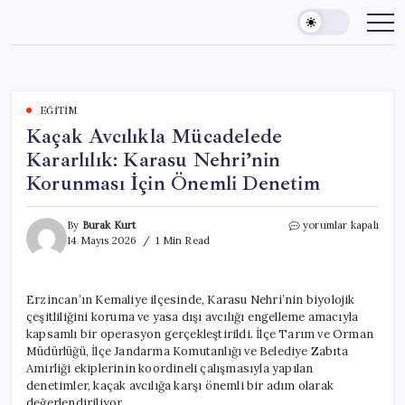
Skip
to
content
EĞITIM
Kaçak Avcılıkla Mücadelede
Kararlılık: Karasu Nehri’nin
Korunması İçin Önemli Denetim
Kaçak
By
Burak Kurt
yorumlar kapalı
Avcılıkla
14 Mayıs 2026
1 Min Read
Mücadelede
Kararlılık:
Karasu
Erzincan’ın Kemaliye ilçesinde, Karasu Nehri’nin biyolojik
Nehri’nin
çeşitliliğini koruma ve yasa dışı avcılığı engelleme amacıyla
Korunması
İçin
kapsamlı bir operasyon gerçekleştirildi. İlçe Tarım ve Orman
Önemli
Müdürlüğü, İlçe Jandarma Komutanlığı ve Belediye Zabıta
Denetim
Amirliği ekiplerinin koordineli çalışmasıyla yapılan
için
denetimler, kaçak avcılığa karşı önemli bir adım olarak
değerlendiriliyor.