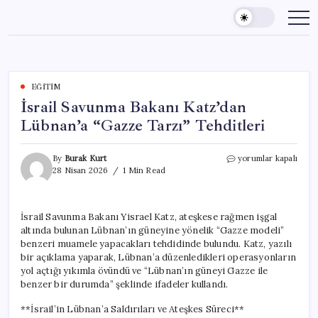
Skip
to
content
EĞITIM
İsrail Savunma Bakanı Katz’dan
Lübnan’a “Gazze Tarzı” Tehditleri
İsrail
By
Burak Kurt
yorumlar kapalı
Savunma
28 Nisan 2026
1 Min Read
Bakanı
Katz’dan
Lübnan’a
İsrail Savunma Bakanı Yisrael Katz, ateşkese rağmen işgal
“Gazze
altında bulunan Lübnan’ın güneyine yönelik “Gazze modeli”
Tarzı”
Tehditleri
benzeri muamele yapacakları tehdidinde bulundu. Katz, yazılı
için
bir açıklama yaparak, Lübnan’a düzenledikleri operasyonların
yol açtığı yıkımla övündü ve “Lübnan’ın güneyi Gazze ile
benzer bir durumda” şeklinde ifadeler kullandı.
**İsrail’in Lübnan’a Saldırıları ve Ateşkes Süreci**