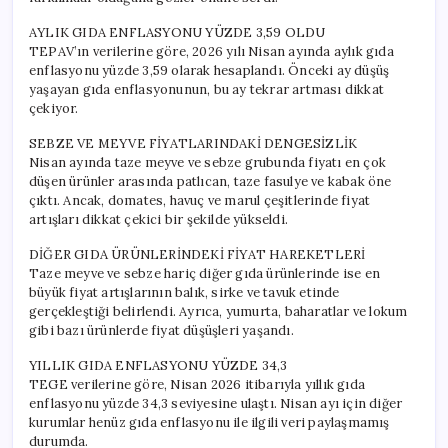
AYLIK GIDA ENFLASYONU YÜZDE 3,59 OLDU
TEPAV’ın verilerine göre, 2026 yılı Nisan ayında aylık gıda
enflasyonu yüzde 3,59 olarak hesaplandı. Önceki ay düşüş
yaşayan gıda enflasyonunun, bu ay tekrar artması dikkat
çekiyor.
SEBZE VE MEYVE FİYATLARINDAKİ DENGESİZLİK
Nisan ayında taze meyve ve sebze grubunda fiyatı en çok
düşen ürünler arasında patlıcan, taze fasulye ve kabak öne
çıktı. Ancak, domates, havuç ve marul çeşitlerinde fiyat
artışları dikkat çekici bir şekilde yükseldi.
DİĞER GIDA ÜRÜNLERİNDEKİ FİYAT HAREKETLERİ
Taze meyve ve sebze hariç diğer gıda ürünlerinde ise en
büyük fiyat artışlarının balık, sirke ve tavuk etinde
gerçekleştiği belirlendi. Ayrıca, yumurta, baharatlar ve lokum
gibi bazı ürünlerde fiyat düşüşleri yaşandı.
YILLIK GIDA ENFLASYONU YÜZDE 34,3
TEGE verilerine göre, Nisan 2026 itibarıyla yıllık gıda
enflasyonu yüzde 34,3 seviyesine ulaştı. Nisan ayı için diğer
kurumlar henüz gıda enflasyonu ile ilgili veri paylaşmamış
durumda.