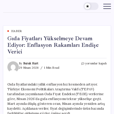
Skip
to
content
HABER
Gıda Fiyatları Yükselmeye Devam
Ediyor: Enflasyon Rakamları Endişe
Verici
Gıda
By
Burak Kurt
yorumlar kapalı
Fiyatları
29 Nisan 2026
1 Min Read
Yükselmeye
Devam
Ediyor:
Gıda fiyatlarındaki yıllık enflasyon hız kesmeden artıyor.
Enflasyon
Türkiye Ekonomi Politikaları Araştırma Vakfı (TEPAV)
Rakamları
Endişe
tarafından yayımlanan Gıda Fiyat Endeksi (TEGE) verilerine
Verici
göre, Nisan 2026’da gıda enflasyonu tekrar yükselişe geçti.
için
Mart ayında düşüş gösteren oran, Nisan ayında yeniden artış
kaydetti. Açıklanan veriler, fiyat değişimlerinde ürün bazında
farklılıklar olduğunu gözler önüne serdi.