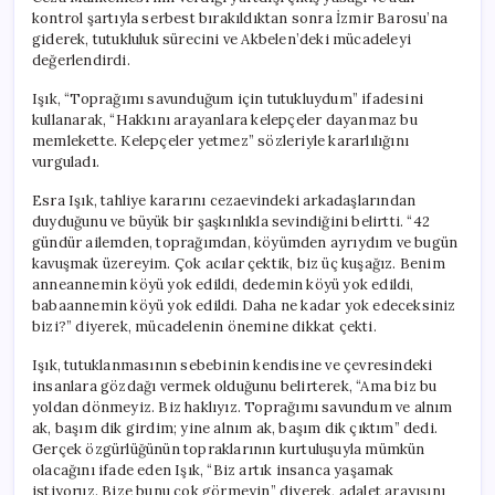
için
kontrol şartıyla serbest bırakıldıktan sonra İzmir Barosu’na
giderek, tutukluluk sürecini ve Akbelen’deki mücadeleyi
değerlendirdi.
Işık, “Toprağımı savunduğum için tutukluydum” ifadesini
kullanarak, “Hakkını arayanlara kelepçeler dayanmaz bu
memlekette. Kelepçeler yetmez” sözleriyle kararlılığını
vurguladı.
Esra Işık, tahliye kararını cezaevindeki arkadaşlarından
duyduğunu ve büyük bir şaşkınlıkla sevindiğini belirtti. “42
gündür ailemden, toprağımdan, köyümden ayrıydım ve bugün
kavuşmak üzereyim. Çok acılar çektik, biz üç kuşağız. Benim
anneannemin köyü yok edildi, dedemin köyü yok edildi,
babaannemin köyü yok edildi. Daha ne kadar yok edeceksiniz
bizi?” diyerek, mücadelenin önemine dikkat çekti.
Işık, tutuklanmasının sebebinin kendisine ve çevresindeki
insanlara gözdağı vermek olduğunu belirterek, “Ama biz bu
yoldan dönmeyiz. Biz haklıyız. Toprağımı savundum ve alnım
ak, başım dik girdim; yine alnım ak, başım dik çıktım” dedi.
Gerçek özgürlüğünün topraklarının kurtuluşuyla mümkün
olacağını ifade eden Işık, “Biz artık insanca yaşamak
istiyoruz. Bize bunu çok görmeyin” diyerek, adalet arayışını