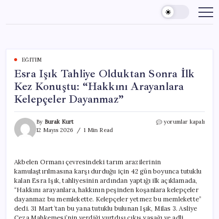
Skip
to
content
EĞITIM
Esra Işık Tahliye Olduktan Sonra İlk
Kez Konuştu: “Hakkını Arayanlara
Kelepçeler Dayanmaz”
Esra
By
Burak Kurt
yorumlar kapalı
Işık
12 Mayıs 2026
1 Min Read
Tahliye
Olduktan
Sonra
Akbelen Ormanı çevresindeki tarım arazilerinin
İlk
kamulaştırılmasına karşı durduğu için 42 gün boyunca tutuklu
Kez
Konuştu:
kalan Esra Işık, tahliyesinin ardından yaptığı ilk açıklamada,
“Hakkını
“Hakkını arayanlara, hakkının peşinden koşanlara kelepçeler
Arayanlara
dayanmaz bu memlekette. Kelepçeler yetmez bu memlekette”
Kelepçeler
dedi. 31 Mart’tan bu yana tutuklu bulunan Işık, Milas 3. Asliye
Dayanmaz”
Ceza Mahkemesi’nin verdiği yurtdışı çıkış yasağı ve adli