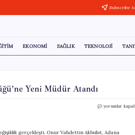
Subscribe t
ĞİTİM
EKONOMİ
SAĞLIK
TEKNOLOJİ
TANI
üğü’ne Yeni Müdür Atandı
Bilecik
yorumlar kapal
Orman
İşletme
Müdürlüğü’ne
Yeni
ğişiklik gerçekleşti. Onur Vahdettin Akbulut, Adana