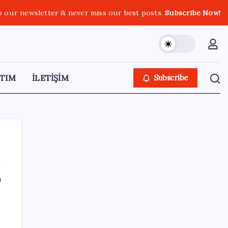
o our newsletter & never miss our best posts.
Subscribe Now!
TIM
İLETİŞİM
Subscribe
ı
SON YAZILAR
Köprülere talip olan Fransız şirket
komşunun elektriğini döşüyor