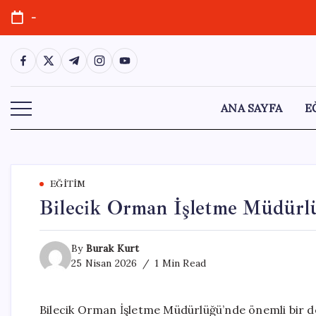
Skip
-
to
content
https://www.facebook.com/
https://twitter.com/
https://t.me/
https://www.instagram.com/
https://youtube.com/
ANA SAYFA
E
EĞITIM
Bilecik Orman İşletme Müdürl
By
Burak Kurt
25 Nisan 2026
1 Min Read
Bilecik Orman İşletme Müdürlüğü’nde önemli bir de