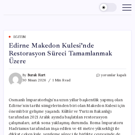
Skip
to
content
EĞITIM
Edirne Makedon Kulesi’nde
Restorasyon Süreci Tamamlanmak
Üzere
Edirne
By
Burak Kurt
yorumlar kapalı
Makedon
30 Nisan 2026
1 Min Read
Kulesi’nde
Restorasyon
Süreci
Osmanlı İmparatorluğu’na uzun yıllar başkentlik yapmış olan
Tamamlanmak
Edirne’nin tarihi simgelerinden biri olan Makedon Kulesi için
Üzere
için
önemli bir gelişme yaşandı. Kültür ve Turizm Bakanlığı
tarafından 2021 Aralık ayında başlatılan restorasyon
çalışmaları, artık sona yaklaşmış durumda. Roma İmparatoru
Hadrianus tarafından inşa edilen ve 48 metre yüksekliği ile
dikkat çeken kule, yenileme süreci ile birlikte çevresinde de