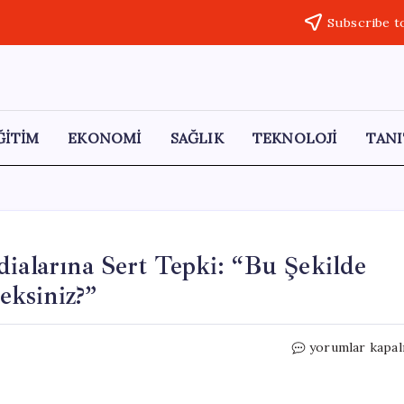
Subscribe t
ĞİTİM
EKONOMİ
SAĞLIK
TEKNOLOJİ
TANI
dialarına Sert Tepki: “Bu Şekilde
ksiniz?”
Ali
yorumlar kapal
Mahir
Başarır’dan
Video