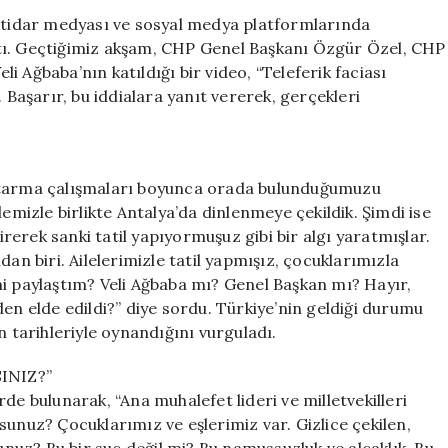
İddialarına
iktidar medyası ve sosyal medya platformlarında
Sert
yaptı. Geçtiğimiz akşam, CHP Genel Başkanı Özgür Özel, CHP
Tepki:
eli Ağbaba’nın katıldığı bir video, “Teleferik faciası
“Bu
 Başarır, bu iddialara yanıt vererek, gerçekleri
Şekilde
Ahlaki
Üstünlük
Mü
urtarma çalışmaları boyunca orada bulunduğumuzu
Elde
Edeceksiniz?”
lemizle birlikte Antalya’da dinlenmeye çekildik. Şimdi ise
için
tirerek sanki tatil yapıyormuşuz gibi bir algı yaratmışlar.
an biri. Ailelerimizle tatil yapmışız, çocuklarımızla
mi paylaştım? Veli Ağbaba mı? Genel Başkan mı? Hayır,
den elde edildi?” diye sordu. Türkiye’nin geldiği durumu
n tarihleriyle oynandığını vurguladı.
INIZ?”
lerde bulunarak, “Ana muhalefet lideri ve milletvekilleri
sunuz? Çocuklarımız ve eşlerimiz var. Gizlice çekilen,