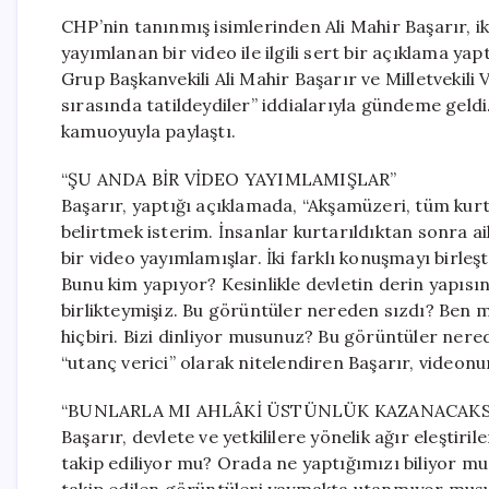
CHP’nin tanınmış isimlerinden Ali Mahir Başarır, 
yayımlanan bir video ile ilgili sert bir açıklama 
Grup Başkanvekili Ali Mahir Başarır ve Milletvekili V
sırasında tatildeydiler” iddialarıyla gündeme geldi.
kamuoyuyla paylaştı.
“ŞU ANDA BİR VİDEO YAYIMLAMIŞLAR”
Başarır, yaptığı açıklamada, “Akşamüzeri, tüm k
belirtmek isterim. İnsanlar kurtarıldıktan sonra ai
bir video yayımlamışlar. İki farklı konuşmayı birleş
Bunu kim yapıyor? Kesinlikle devletin derin yapısınd
birlikteymişiz. Bu görüntüler nereden sızdı? Ben 
hiçbiri. Bizi dinliyor musunuz? Bu görüntüler nere
“utanç verici” olarak nitelendiren Başarır, videonu
“BUNLARLA MI AHLÂKİ ÜSTÜNLÜK KAZANACAKS
Başarır, devlete ve yetkililere yönelik ağır eleştiri
takip ediliyor mu? Orada ne yaptığımızı biliyor mu