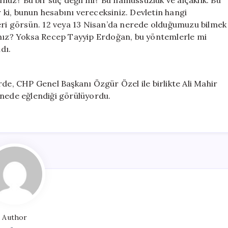
uz? Bu bir suç değil mi? Bu namussuzluk ve alçaklık. Bu
r ki, bunun hesabını vereceksiniz. Devletin hangi
leri görsün. 12 veya 13 Nisan’da nerede olduğumuzu bilmek
ınız? Yoksa Recep Tayyip Erdoğan, bu yöntemlerle mi
dı.
, CHP Genel Başkanı Özgür Özel ile birlikte Ali Mahir
teknede eğlendiği görülüyordu.
Author