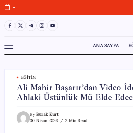
Skip
-
to
content
https://www.facebook.com/
https://twitter.com/
https://t.me/
https://www.instagram.com/
https://youtube.com/
ANA SAYFA
E
EĞITIM
Ali Mahir Başarır’dan Video İd
Ahlaki Üstünlük Mü Elde Edece
By
Burak Kurt
30 Nisan 2026
2 Min Read