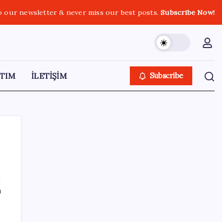
o our newsletter & never miss our best posts.
Subscribe Now!
TIM
İLETİŞİM
Subscribe
SON YAZILAR
ı
Ankara Emniyeti’nde sürpriz atama:
Belediye soruşturmalarını yürüten isim