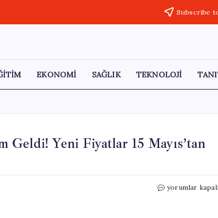
Subscribe t
ĞİTİM
EKONOMİ
SAĞLIK
TEKNOLOJİ
TANI
Geldi! Yeni Fiyatlar 15 Mayıs’tan
Alanya’da
yorumlar kapal
Ekmeğe
Yüzde
30