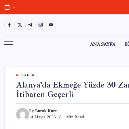
Skip
-
to
content
https://www.facebook.com/
https://twitter.com/
https://t.me/
https://www.instagram.com/
https://youtube.com/
ANA SAYFA
E
HABER
Alanya’da Ekmeğe Yüzde 30 Zam 
İtibaren Geçerli
By
Burak Kurt
14 Mayıs 2026
1 Min Read