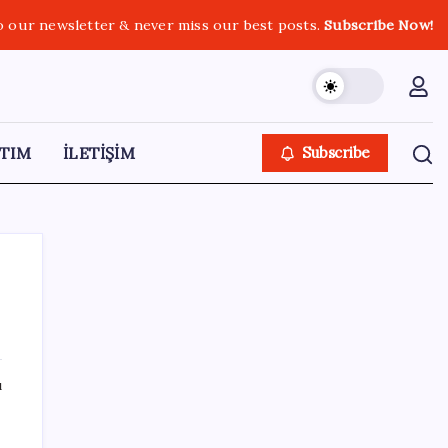
o our newsletter & never miss our best posts.
Subscribe Now!
TIM
İLETİŞİM
Subscribe
SON YAZILAR
ı
Türkiye, Suudi Arabistan ve Pakistan üçlü
savunma anlaşması imzaladı