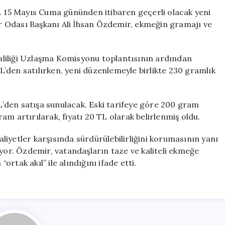
Zam
ı. 15 Mayıs Cuma gününden itibaren geçerli olacak yeni
Geldi!
lar Odası Başkanı Ali İhsan Özdemir, ekmeğin gramajı ve
Yeni
Fiyatlar
15
 Valiliği Uzlaşma Komisyonu toplantısının ardından
Mayıs’tan
’den satılırken, yeni düzenlemeyle birlikte 230 gramlık
İtibaren
Geçerli
için
TL’den satışa sunulacak. Eski tarifeye göre 200 gram
m artırılarak, fiyatı 20 TL olarak belirlenmiş oldu.
iyetler karşısında sürdürülebilirliğini korumasının yanı
ıyor. Özdemir, vatandaşların taze ve kaliteli ekmeğe
rtak akıl” ile alındığını ifade etti.