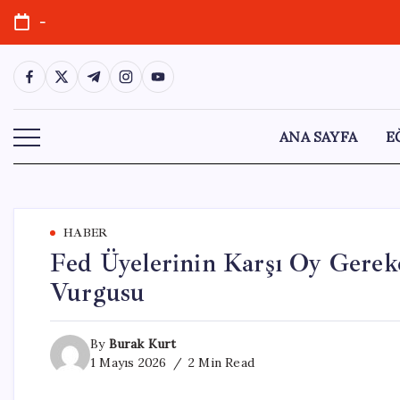
Skip
-
to
content
https://www.facebook.com/
https://twitter.com/
https://t.me/
https://www.instagram.com/
https://youtube.com/
ANA SAYFA
E
HABER
Fed Üyelerinin Karşı Oy Gerekç
Vurgusu
By
Burak Kurt
1 Mayıs 2026
2 Min Read