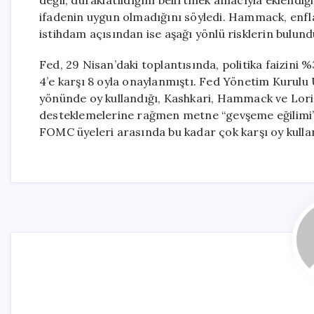
değil, duraklatıldığını belirtmek amacıyla ekle
ifadenin uygun olmadığını söyledi. Hammack, enfla
istihdam açısından ise aşağı yönlü risklerin bulun
Fed, 29 Nisan’daki toplantısında, politika faizini %
4’e karşı 8 oyla onaylanmıştı. Fed Yönetim Kurulu 
yönünde oy kullandığı, Kashkari, Hammack ve Lorie
desteklemelerine rağmen metne “gevşeme eğilimi” ifa
FOMC üyeleri arasında bu kadar çok karşı oy kulla