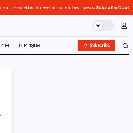
o our newsletter & never miss our best posts.
Subscribe Now!
TIM
İLETİŞİM
Subscribe
SON YAZILAR
ı
Yargıtay’dan Meryem Çap cinayeti kararına
onama: Ağırlaştırılmış müebbet cezası