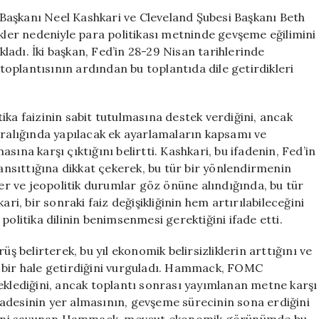
Gerekçeleri:
Başkanı Neel Kashkari ve Cleveland Şubesi Başkanı Beth
Ekonomik
er nedeniyle para politikası metninde gevşeme eğilimini
Belirsizlik
ıkladı. İki başkan, Fed’in 28-29 Nisan tarihlerinde
Vurgusu
oplantısının ardından bu toplantıda dile getirdikleri
için
ika faizinin sabit tutulmasına destek verdiğini, ancak
aralığında yapılacak ek ayarlamaların kapsamı ve
ına karşı çıktığını belirtti. Kashkari, bu ifadenin, Fed’in
yansıttığına dikkat çekerek, bu tür bir yönlendirmenin
r ve jeopolitik durumlar göz önüne alındığında, bu tür
ri, bir sonraki faiz değişikliğinin hem artırılabileceğini
politika dilinin benimsenmesi gerektiğini ifade etti.
belirterek, bu yıl ekonomik belirsizliklerin arttığını ve
k bir hale getirdiğini vurguladı. Hammack, FOMC
eklediğini, ancak toplantı sonrası yayımlanan metne karşı
 ifadesinin yer almasının, gevşeme sürecinin sona erdiğini