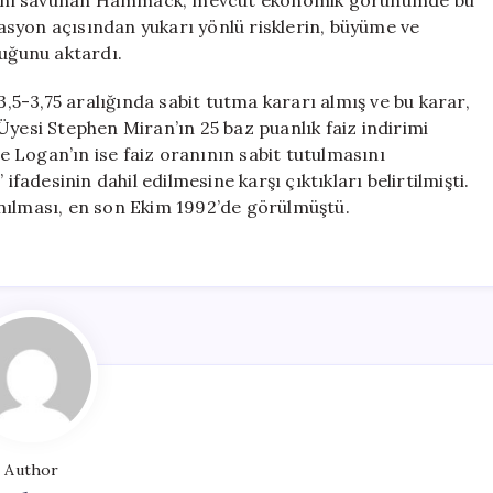
ndiğini savunan Hammack, mevcut ekonomik görünümde bu
syon açısından yukarı yönlü risklerin, büyüme ve
duğunu aktardı.
3,5-3,75 aralığında sabit tutma kararı almış ve bu karar,
Üyesi Stephen Miran’ın 25 baz puanlık faiz indirimi
 Logan’ın ise faiz oranının sabit tutulmasını
desinin dahil edilmesine karşı çıktıkları belirtilmişti.
nılması, en son Ekim 1992’de görülmüştü.
Author