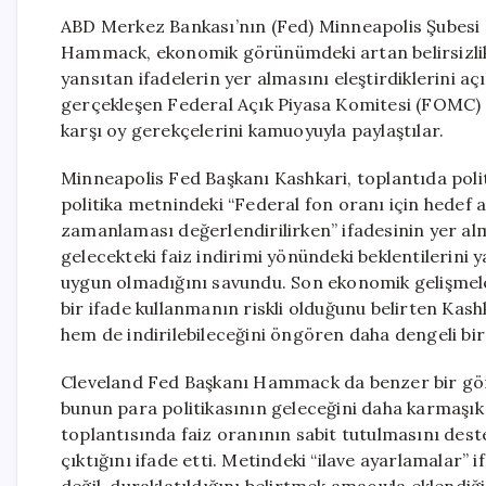
ABD Merkez Bankası’nın (Fed) Minneapolis Şubesi 
Hammack, ekonomik görünümdeki artan belirsizlikl
yansıtan ifadelerin yer almasını eleştirdiklerini aç
gerçekleşen Federal Açık Piyasa Komitesi (FOMC) t
karşı oy gerekçelerini kamuoyuyla paylaştılar.
Minneapolis Fed Başkanı Kashkari, toplantıda polit
politika metnindeki “Federal fon oranı için hedef 
zamanlaması değerlendirilirken” ifadesinin yer almas
gelecekteki faiz indirimi yönündeki beklentilerini 
uygun olmadığını savundu. Son ekonomik gelişmele
bir ifade kullanmanın riskli olduğunu belirten Kashka
hem de indirilebileceğini öngören daha dengeli bir 
Cleveland Fed Başkanı Hammack da benzer bir görüş 
bunun para politikasının geleceğini daha karmaşı
toplantısında faiz oranının sabit tutulmasını dest
çıktığını ifade etti. Metindeki “ilave ayarlamalar”