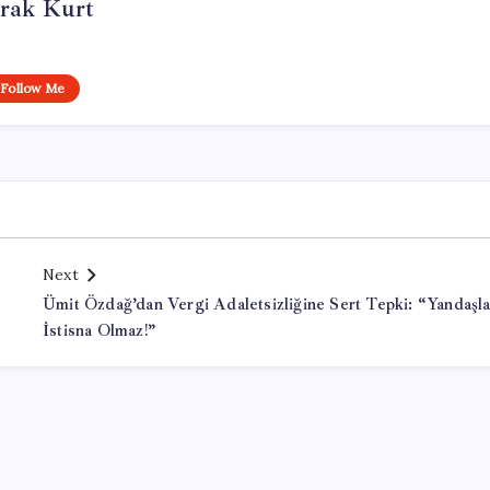
rak Kurt
Follow Me
Next
Ümit Özdağ’dan Vergi Adaletsizliğine Sert Tepki: “Yandaşla
İstisna Olmaz!”