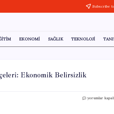
Subscribe t
ĞİTİM
EKONOMİ
SAĞLIK
TEKNOLOJİ
TANI
eleri: Ekonomik Belirsizlik
Fed
yorumlar kapal
Üyelerinin
Karşı
Oy