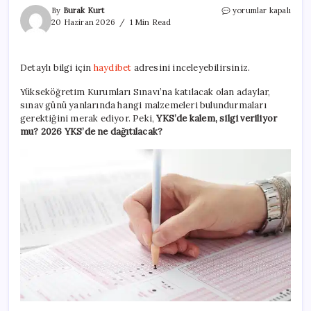
YKS’de
By
Burak Kurt
yorumlar kapalı
kalem
20 Haziran 2026
1 Min Read
ve
silgi
verilecek
Detaylı bilgi için
haydibet
adresini inceleyebilirsiniz.
mi?
2026
Yükseköğretim Kurumları Sınavı’na katılacak olan adaylar,
YKS’de
sınav günü yanlarında hangi malzemeleri bulundurmaları
neler
dağıtılacak?
gerektiğini merak ediyor. Peki,
YKS’de kalem, silgi veriliyor
için
mu? 2026 YKS’de ne dağıtılacak?