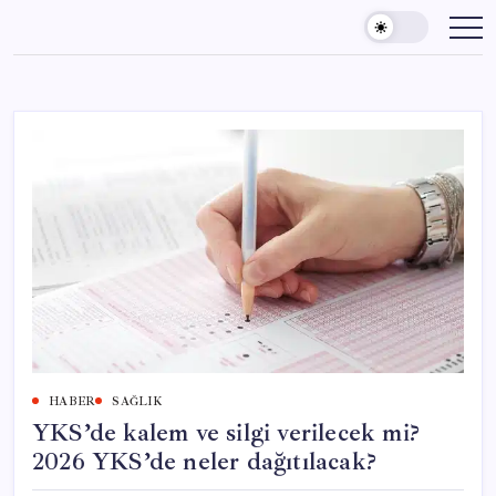
Skip
to
content
HABER
SAĞLIK
YKS’de kalem ve silgi verilecek mi?
2026 YKS’de neler dağıtılacak?