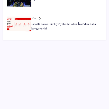
Next
İsrailli bakan Türkiye’yi hedef aldı: İran’dan daha
kaygı verici
SON YAZILAR
Ankara Emniyeti’nde sürpriz atama: Belediye
soruşturmalarını yürüten isim ‘terfi’ etti