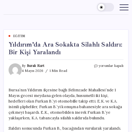
Skip
to
content
EĞITIM
Yıldırım’da Ara Sokakta Silahlı Saldırı:
Bir Kişi Yaralandı
Yıldırım’da
By
Burak Kurt
yorumlar kapalı
Ara
4 Mayıs 2026
1 Min Read
Sokakta
Silahlı
Saldırı:
Bursa’nın Yıldırım ilçesine bağlı Selimzade Mahallesi’nde 1
Bir
Mayıs gecesi meydana gelen olayda, husumetli iki kişi,
Kişi
Yaralandı
hedefleri olan Furkan B.’yi otomobille takip etti. E.K. ve K.A.
için
isimli şüpheliler, Furkan B.’yi konuşma bahanesiyle ara sokağa
çekmeyi başardı. E.K., otomobilden inerek Furkan B.’ye
yaklaşırken, K.A. tabancayla silahlı saldırıda bulundu.
Saldırı sonucunda Furkan B., bacağından vurularak yaralandı.