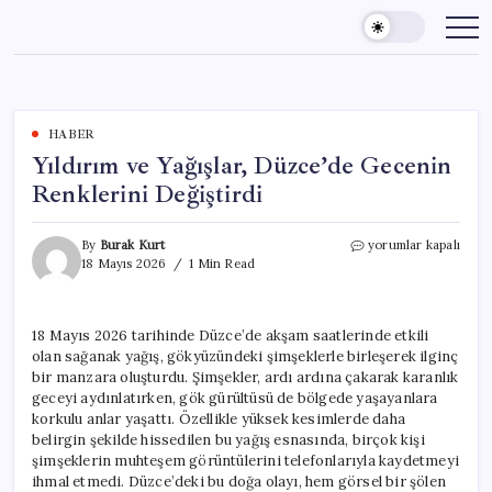
Skip
to
content
HABER
Yıldırım ve Yağışlar, Düzce’de Gecenin
Renklerini Değiştirdi
Yıldırım
By
Burak Kurt
yorumlar kapalı
ve
18 Mayıs 2026
1 Min Read
Yağışlar,
Düzce’de
Gecenin
18 Mayıs 2026 tarihinde Düzce’de akşam saatlerinde etkili
Renklerini
olan sağanak yağış, gökyüzündeki şimşeklerle birleşerek ilginç
Değiştirdi
için
bir manzara oluşturdu. Şimşekler, ardı ardına çakarak karanlık
geceyi aydınlatırken, gök gürültüsü de bölgede yaşayanlara
korkulu anlar yaşattı. Özellikle yüksek kesimlerde daha
belirgin şekilde hissedilen bu yağış esnasında, birçok kişi
şimşeklerin muhteşem görüntülerini telefonlarıyla kaydetmeyi
ihmal etmedi. Düzce’deki bu doğa olayı, hem görsel bir şölen