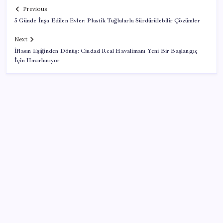
Previous
5 Günde İnşa Edilen Evler: Plastik Tuğlalarla Sürdürülebilir Çözümler
Next
İflasın Eşiğinden Dönüş: Ciudad Real Havalimanı Yeni Bir Başlangıç
İçin Hazırlanıyor
SON YAZILAR
Ankara Emniyeti’nde sürpriz atama: Belediye
soruşturmalarını yürüten isim ‘terfi’ etti
Yargıtay’dan Meryem Çap cinayeti kararına onama: