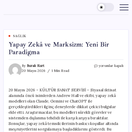
Skip
to
content
SAĞLIK
Yapay Zekâ ve Marksizm: Yeni Bir
Paradigma
Yapay
By
Burak Kurt
yorumlar kapalı
Zekâ
20 Mayıs 2026
1 Min Read
ve
Marksizm:
Yeni
20 Mayıs 2026 – KÜLTÜR SANAT SERVİSİ – Siyasal iktisat
Bir
alanında öncü isimlerden Andrew Hall ve ekibi, yapay zekâ
Paradigma
için
modelleri olan Claude, Gemini ve ChatGPT ile
gerçekleştirdikleri ilginç deneylerde dikkat çekici bulgular
elde etti. Araştırmacılar, bu modelleri sürekli görevler ve
sistemden dışlanma tehdidi ile karşı karşıya bıraktılar.
Sonuçlar, yapay zekâ temsilcilerinin baskıcı koşullar altında
meşruiyetlerini sorgulamaya başladıklarını gösterdi. Bu