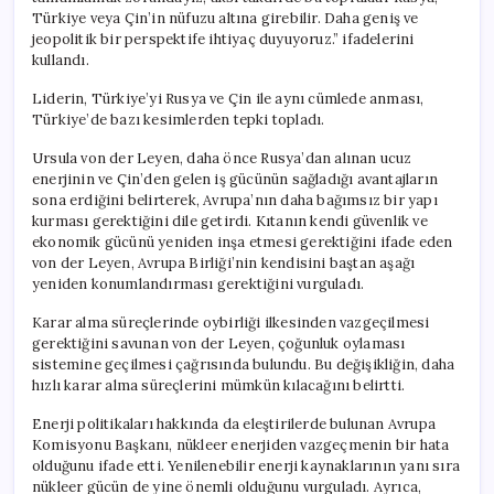
Türkiye veya Çin’in nüfuzu altına girebilir. Daha geniş ve
jeopolitik bir perspektife ihtiyaç duyuyoruz.” ifadelerini
kullandı.
Liderin, Türkiye’yi Rusya ve Çin ile aynı cümlede anması,
Türkiye’de bazı kesimlerden tepki topladı.
Ursula von der Leyen, daha önce Rusya’dan alınan ucuz
enerjinin ve Çin’den gelen iş gücünün sağladığı avantajların
sona erdiğini belirterek, Avrupa’nın daha bağımsız bir yapı
kurması gerektiğini dile getirdi. Kıtanın kendi güvenlik ve
ekonomik gücünü yeniden inşa etmesi gerektiğini ifade eden
von der Leyen, Avrupa Birliği’nin kendisini baştan aşağı
yeniden konumlandırması gerektiğini vurguladı.
Karar alma süreçlerinde oybirliği ilkesinden vazgeçilmesi
gerektiğini savunan von der Leyen, çoğunluk oylaması
sistemine geçilmesi çağrısında bulundu. Bu değişikliğin, daha
hızlı karar alma süreçlerini mümkün kılacağını belirtti.
Enerji politikaları hakkında da eleştirilerde bulunan Avrupa
Komisyonu Başkanı, nükleer enerjiden vazgeçmenin bir hata
olduğunu ifade etti. Yenilenebilir enerji kaynaklarının yanı sıra
nükleer gücün de yine önemli olduğunu vurguladı. Ayrıca,