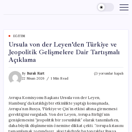
Skip
to
content
EĞITIM
Ursula von der Leyen’den Türkiye ve
Jeopolitik Gelişmelere Dair Tartışmalı
Açıklama
Ursula
By
Burak Kurt
yorumlar kapalı
von
22 Nisan 2026
1 Min Read
der
Leyen’den
Türkiye
Avrupa Komisyonu Başkanı Ursula von der Leyen,
ve
Hamburg’da katıldığı bir etkinlikte yaptığı konuşmada,
Jeopolitik
Gelişmelere
Avrupa’nın Rusya, Türkiye ve Çin’in etkisi altına girmemesi
Dair
gerektiğini vurguladı. Von der Leyen, Avrupa Birliği’nin
Tartışmalı
genişlemesini “jeopolitik bir zorunluluk” olarak tanımlarken,
Açıklama
daha büyük düşünmenin önemine dikkat çekti. “Avrupa kıtasını
için
tamamlamak zorundayız, aksi takdirde bu topraklar Rusya,