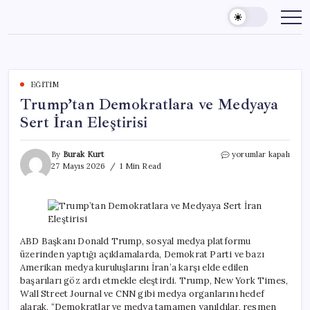
Skip
to
content
EĞITIM
Trump’tan Demokratlara ve Medyaya
Sert İran Eleştirisi
Trump’tan
By
Burak Kurt
yorumlar kapalı
Demokratlara
27 Mayıs 2026
1 Min Read
ve
Medyaya
Sert
İran
Eleştirisi
için
ABD Başkanı Donald Trump, sosyal medya platformu
üzerinden yaptığı açıklamalarda, Demokrat Parti ve bazı
Amerikan medya kuruluşlarını İran’a karşı elde edilen
başarıları göz ardı etmekle eleştirdi. Trump, New York Times,
Wall Street Journal ve CNN gibi medya organlarını hedef
alarak, “Demokratlar ve medya tamamen yanıldılar, resmen