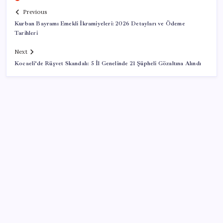
Previous
Kurban Bayramı Emekli İkramiyeleri: 2026 Detayları ve Ödeme
Tarihleri
Next
Kocaeli’de Rüşvet Skandalı: 5 İl Genelinde 21 Şüpheli Gözaltına Alındı
SON YAZILAR
Ekran Kartı Fiyatlarına Zam Yolda: Yüzde 40’a Varan
Fiyat Artışı
Türkiye, Suudi Arabistan ve Pakistan üçlü savunma