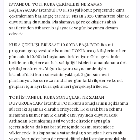
İSTANBUL TOKİ KURA ÇEKİMLERİ NE ZAMAN
BAŞLAYACAK? İstanbul TOKİ sosyal konut projesinde kura
çekimlerinin başlangıç tarihi 25 Nisan 2026 Cumartesi olarak
duyurulmuş durumda. Planlamaya göre çekilişler sabah
saatlerinden itibaren başlayacak ve gün boyunca devam
edecek.
KURA ÇEKİLİŞLERİ SAAT 10.00’DA BAŞLIYOR Resmi
program çerçevesinde İstanbul TOKİ kura çekilişlerinin her
gün sabah 10.00’da başlaması bekleniyor. Gün içerisinde
belirlenen ilçelere ait hak sahipliği listeleri tamamlanana dek
çekilişler sürecek. Yoğun başvuru sayısı nedeniyle
İstanbul’daki kura sürecinin yaklaşık 3 gün sürmesi
planlanıyor. Bu süre zarfında her gün farklı ilçeler ve konut
grupları için ayrı kura çekimleri gerçekleştirilecek.
TOKİ İSTANBUL KURA SONUÇLARI NE ZAMAN
DUYURULACAK? İstanbul TOKİ kura sonuçlarının açıklanma
süreci iki aşamalı olarak ilerleyecek. İlk olarak kura çekimi
sırasında isimler anlık olarak canlı yayında duyurulacak.
Ardından, kesinleşmiş asil ve yedek listeler aynı gün
içerisinde ya da kısa bir süre içinde resmi sistemlere
yüklenecek. Bu kapsamda vatandaşlar, sonuçları hem canlı
yayın üzerinden hem de resmi dijital platformlar aracılığıyla