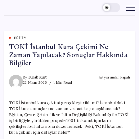
Skip
to
content
EĞITIM
TOKİ İstanbul Kura Çekimi Ne
Zaman Yapılacak? Sonuçlar Hakkında
Bilgiler
TOKİ
By
Burak Kurt
yorumlar kapalı
İstanbul
22 Nisan 2026
1 Min Read
Kura
Çekimi
Ne
TOKİ İstanbul kura çekimi gerçekleştirildi mi? İstanbul’daki
Zaman
TOKİ kura sonuçları ne zaman ve saat kaçta açıklanacak?
Yapılacak?
Sonuçlar
Eğitim, Çevre, Şehircilik ve İklim Değişikliği Bakanlığı ile TOKİ
Hakkında
iş birliğiyle yürütülen projede 100 bin konut için kura
Bilgiler
çekilişleri bu hafta sonu düzenlenecek. Peki, TOKİ İstanbul
için
kura çekimi için detaylar neler?