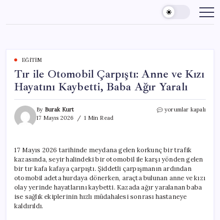
Skip
to
content
EĞITIM
Tır ile Otomobil Çarpıştı: Anne ve Kızı
Hayatını Kaybetti, Baba Ağır Yaralı
Tır
By
Burak Kurt
yorumlar kapalı
ile
17 Mayıs 2026
1 Min Read
Otomobil
Çarpıştı:
Anne
17 Mayıs 2026 tarihinde meydana gelen korkunç bir trafik
ve
kazasında, seyir halindeki bir otomobil ile karşı yönden gelen
Kızı
Hayatını
bir tır kafa kafaya çarpıştı. Şiddetli çarpışmanın ardından
Kaybetti,
otomobil adeta hurdaya dönerken, araçta bulunan anne ve kızı
Baba
olay yerinde hayatlarını kaybetti. Kazada ağır yaralanan baba
Ağır
ise sağlık ekiplerinin hızlı müdahalesi sonrası hastaneye
Yaralı
kaldırıldı.
için