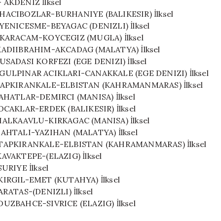
.- AKDENIZ İlksel
 -.- HACIBOZLAR-BURHANIYE (BALIKESIR) İlksel
-.- YENICESME-BEYAGAC (DENIZLI) İlksel
 -.- KARACAM-KOYCEGIZ (MUGLA) İlksel
-.- KADIIBRAHIM-AKCADAG (MALATYA) İlksel
- KUSADASI KORFEZI (EGE DENIZI) İlksel
 -.- GULPINAR ACIKLARI-CANAKKALE (EGE DENIZI) İlksel
5 -.- TAPKIRANKALE-ELBISTAN (KAHRAMANMARAS) İlksel
-.- AHATLAR-DEMIRCI (MANISA) İlksel
-.- OCAKLAR-ERDEK (BALIKESIR) İlksel
-.- HALKAAVLU-KIRKAGAC (MANISA) İlksel
.- TAHTALI-YAZIHAN (MALATYA) İlksel
6 -.- TAPKIRANKALE-ELBISTAN (KAHRAMANMARAS) İlksel
- KAVAKTEPE-(ELAZIG) İlksel
 SURIYE İlksel
.- KIRGIL-EMET (KUTAHYA) İlksel
 KARATAS-(DENIZLI) İlksel
.- DUZBAHCE-SIVRICE (ELAZIG) İlksel