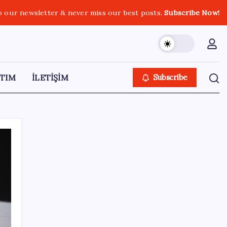
o our newsletter & never miss our best posts.
Subscribe Now!
TIM
İLETİŞİM
Subscribe
SON YAZILAR
Ekran Kartı Fiyatlarına Zam Yolda: Yüzde
40’a Varan Fiyat Artışı