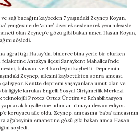
i ve sağ bacağını kaybeden 7 yaşındaki Zeynep Koyun,
a’ yengesine de ‘anne’ diyerek seslenerek yeni ailesiyle
aneti olan Zeynep’e gözü gibi bakan amca Hasan Koyun,
ağını söyledi.
uğrattığı Hatay’da, binlerce bina yerle bir olurken
ın felaketine Antakya ilçesi Saraykent Mahallesi’nde
esini, babasını ve 4 kardeşini kaybetti. Depremin
şındaki Zeynep, ailesini kaybettikten sonra amcası
a çalışıyor. Kentte depremi yaşayanlara umut olan ve
irliğiyle kurulan Engelli Sosyal Girişimcilik Merkezi
 teknolojili Protez Ortez Üretim ve Rehabilitasyon
z yapılarak hayallerine adımlar atmaya devam ediyor.
p’e koruyucu aile oldu. Zeynep, amcasına ‘baba’ amcasını
onra ağabeyinin emanetine gözü gibi bakan amca Hasan
ğini söyledi.