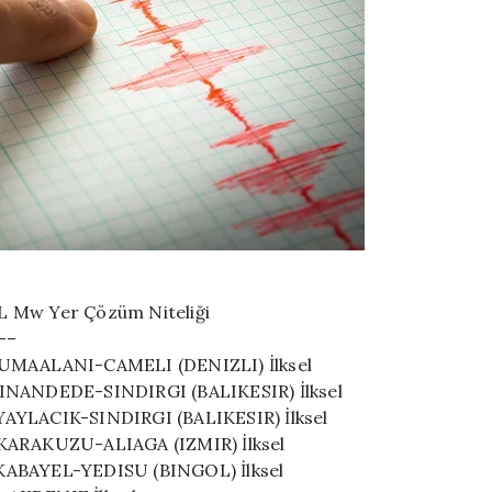
L Mw Yer Çözüm Niteliği
—–
.- CUMAALANI-CAMELI (DENIZLI) İlksel
.- SINANDEDE-SINDIRGI (BALIKESIR) İlksel
.- YAYLACIK-SINDIRGI (BALIKESIR) İlksel
-.- KARAKUZU-ALIAGA (IZMIR) İlksel
.- KABAYEL-YEDISU (BINGOL) İlksel