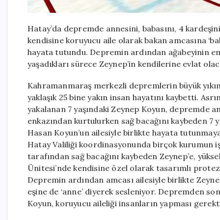
Hatay’da depremde annesini, babasını, 4 kardeşin
kendisine koruyucu aile olarak bakan amcasına ‘bab
hayata tutundu. Depremin ardından ağabeyinin em
yaşadıkları sürece Zeynep’in kendilerine evlat olac
Kahramanmaraş merkezli depremlerin büyük yıkıma 
yaklaşık 25 bine yakın insan hayatını kaybetti. Asr
yakalanan 7 yaşındaki Zeynep Koyun, depremde ann
enkazından kurtulurken sağ bacağını kaybeden 7 ya
Hasan Koyun’un ailesiyle birlikte hayata tutunmay
Hatay Valiliği koordinasyonunda birçok kurumun iş b
tarafından sağ bacağını kaybeden Zeynep’e, yüksek
Ünitesi’nde kendisine özel olarak tasarımlı prote
Depremin ardından amcası ailesiyle birlikte Zeyne
eşine de ‘anne’ diyerek sesleniyor. Depremden s
Koyun, koruyucu aileliği insanların yapması gerekti