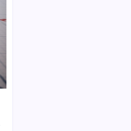
Türkiye, Suudi Arabistan ve Pakistan üçlü
savunma anlaşması imzaladı
ABD ile ticaret gerilimine rağmen artış: Çin
malları tüm dünyayı sarıyor
OpenAI’ın İlk Cihazı için Fiyat ve Tasarım
Belli Oldu
Köprülere talip olan Fransız şirket
komşunun elektriğini döşüyor
Dünya Altın Konseyi’nden kritik rapor: Altın
piyasasında kısa vadede ne olacak?
ASELSAN TOLUN P Testini Tamamladı:
Sığınak Delici Mühimmat Sahada
Siri AI Hangi Apple Cihazlarında
Desteklenecek? İşte Tam Liste
Trump’ın telefon trafiği ve sürpriz faiz
sinyali: Fed’de neler oluyor?