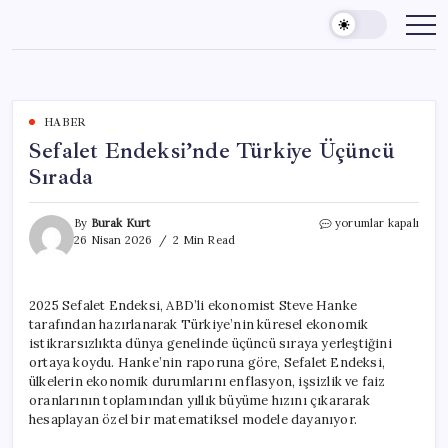
Skip
to
content
HABER
Sefalet Endeksi’nde Türkiye Üçüncü
Sırada
Sefalet
By
Burak Kurt
yorumlar kapalı
Endeksi’nde
26 Nisan 2026
2 Min Read
Türkiye
Üçüncü
Sırada
2025 Sefalet Endeksi, ABD’li ekonomist Steve Hanke
için
tarafından hazırlanarak Türkiye’nin küresel ekonomik
istikrarsızlıkta dünya genelinde üçüncü sıraya yerleştiğini
ortaya koydu. Hanke’nin raporuna göre, Sefalet Endeksi,
ülkelerin ekonomik durumlarını enflasyon, işsizlik ve faiz
oranlarının toplamından yıllık büyüme hızını çıkararak
hesaplayan özel bir matematiksel modele dayanıyor.