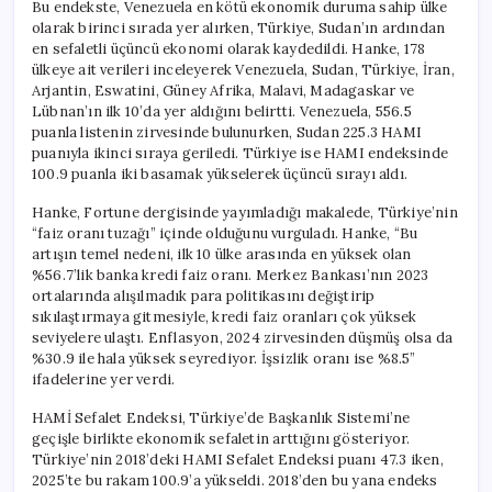
Bu endekste, Venezuela en kötü ekonomik duruma sahip ülke
olarak birinci sırada yer alırken, Türkiye, Sudan’ın ardından
en sefaletli üçüncü ekonomi olarak kaydedildi. Hanke, 178
ülkeye ait verileri inceleyerek Venezuela, Sudan, Türkiye, İran,
Arjantin, Eswatini, Güney Afrika, Malavi, Madagaskar ve
Lübnan’ın ilk 10’da yer aldığını belirtti. Venezuela, 556.5
puanla listenin zirvesinde bulunurken, Sudan 225.3 HAMI
puanıyla ikinci sıraya geriledi. Türkiye ise HAMI endeksinde
100.9 puanla iki basamak yükselerek üçüncü sırayı aldı.
Hanke, Fortune dergisinde yayımladığı makalede, Türkiye’nin
“faiz oranı tuzağı” içinde olduğunu vurguladı. Hanke, “Bu
artışın temel nedeni, ilk 10 ülke arasında en yüksek olan
%56.7’lik banka kredi faiz oranı. Merkez Bankası’nın 2023
ortalarında alışılmadık para politikasını değiştirip
sıkılaştırmaya gitmesiyle, kredi faiz oranları çok yüksek
seviyelere ulaştı. Enflasyon, 2024 zirvesinden düşmüş olsa da
%30.9 ile hala yüksek seyrediyor. İşsizlik oranı ise %8.5”
ifadelerine yer verdi.
HAMİ Sefalet Endeksi, Türkiye’de Başkanlık Sistemi’ne
geçişle birlikte ekonomik sefaletin arttığını gösteriyor.
Türkiye’nin 2018’deki HAMI Sefalet Endeksi puanı 47.3 iken,
2025’te bu rakam 100.9’a yükseldi. 2018’den bu yana endeks