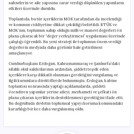
sahnelerin ve aile yapısına zarar verdiği düşünülen yapımların
etkileri üzerinde duruldu.
Toplantıda, bu tür içeriklerin MGK tarafından da incelendiği
ve konunun ciddiyetine dikkat çekildiği belirtildi. RTÜK ve
MGK’nın, toplumun sahip olduğu milli ve manevi değerleri ön
plana çıkaracak bir “değer yerleştirmesi” uygulaması üzerinde
çalıştığı öğrenildi. Bu yeni strateji ile toplumun önem verdiği
değerlerin medyada daha görünür hale getirilmesi
amaçlanıyor.
Cumhurbaşkanı Erdoğan, Kahramanmaraş ve Şanlıurfa’daki
silahlı okul saldırılarının ardından, şiddeti teşvik eden
içeriklere karşı dikkatli olunması gerektiğini vurgulamış ve
ilgili kurumlara direktiflerde bulunmuştu. Erdoğan, kabine
toplantısı sonrasında yaptığı açıklamalarda, şiddeti
özendiren yapımlar yerine aileyi, merhameti ve şefkati ön
plana çıkaran içeriklerin desteklenmesi gerektiğini ifade etti.
Bu doğrultuda devletin toplumsal yapıyı koruma konusundaki
kararlılığı bir kez daha vurgulanmış oldu.