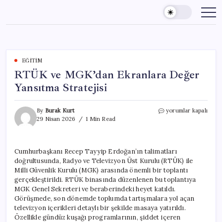
Skip
to
content
EĞITIM
RTÜK ve MGK’dan Ekranlara Değer
Yansıtma Stratejisi
RTÜK
By
Burak Kurt
yorumlar kapalı
ve
29 Nisan 2026
1 Min Read
MGK’dan
Ekranlara
Değer
Cumhurbaşkanı Recep Tayyip Erdoğan’ın talimatları
Yansıtma
doğrultusunda, Radyo ve Televizyon Üst Kurulu (RTÜK) ile
Stratejisi
için
Milli Güvenlik Kurulu (MGK) arasında önemli bir toplantı
gerçekleştirildi. RTÜK binasında düzenlenen bu toplantıya
MGK Genel Sekreteri ve beraberindeki heyet katıldı.
Görüşmede, son dönemde toplumda tartışmalara yol açan
televizyon içerikleri detaylı bir şekilde masaya yatırıldı.
Özellikle gündüz kuşağı programlarının, şiddet içeren