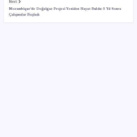
Next
Mozambique’de Doğalgaz Projesi Yeniden Hayat Buldu: 5 Yıl Sonra
Çalışmalar Başladı
SON YAZILAR
Ankara Emniyeti’nde sürpriz atama: Belediye
soruşturmalarını yürüten isim ‘terfi’ etti
Yargıtay’dan Meryem Çap cinayeti kararına onama:
Ağırlaştırılmış müebbet cezası kesinleşti
Selahattin Demirtaş, Narin Güran’ın babası Arif
Güran ile görüştü: ‘Suçu somut delillerle