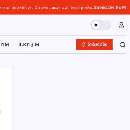
o our newsletter & never miss our best posts.
Subscribe Now!
TIM
İLETİŞİM
Subscribe
SON YAZILAR
ı
Yargıtay’dan Meryem Çap cinayeti kararına
onama: Ağırlaştırılmış müebbet cezası