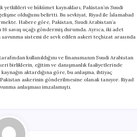
Güç
 yetkilileri ve hükümet kaynakları, Pakistan’ın Suudi
Sevkiyatı:
lişme olduğunu belirtti. Bu sevkiyat, Riyad ile İslamabad
8
ermekte. Habere göre, Pakistan, Suudi Arabistan’a
Bin
 16 savaş uçağı göndermiş durumda. Ayrıca, iki adet
Asker
a savunma sistemi de sevk edilen askeri teçhizat arasında
ve
16
Savaş
 tarafından kullanıldığını ve finansmanın Suudi Arabistan
Uçağı
için
eri birliklerin, eğitim ve danışmanlık faaliyetlerinde
lı kaynağın aktardığına göre, bu anlaşma, ihtiyaç
 Pakistan askerinin gönderilmesine olanak tanıyor. Riyad
 savunma anlaşması imzalamıştı.