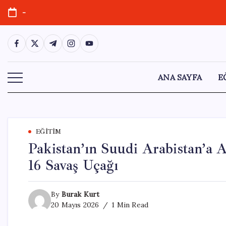
Skip
-
to
content
https://www.facebook.com/
https://twitter.com/
https://t.me/
https://www.instagram.com/
https://youtube.com/
ANA SAYFA
E
EĞITIM
Pakistan’ın Suudi Arabistan’a A
16 Savaş Uçağı
By
Burak Kurt
20 Mayıs 2026
1 Min Read