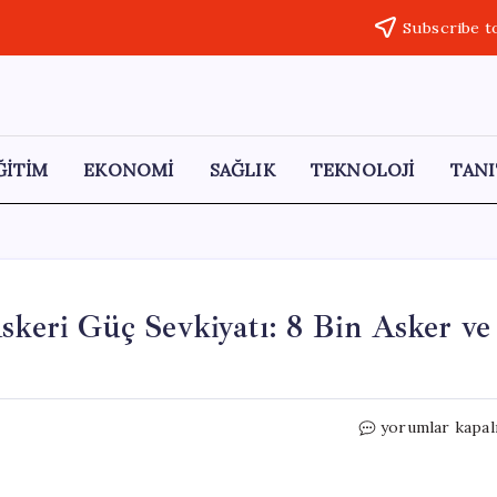
Subscribe t
ĞİTİM
EKONOMİ
SAĞLIK
TEKNOLOJİ
TANI
skeri Güç Sevkiyatı: 8 Bin Asker ve
Pakistan’ın
yorumlar kapal
Suudi
Arabistan’a
Askeri