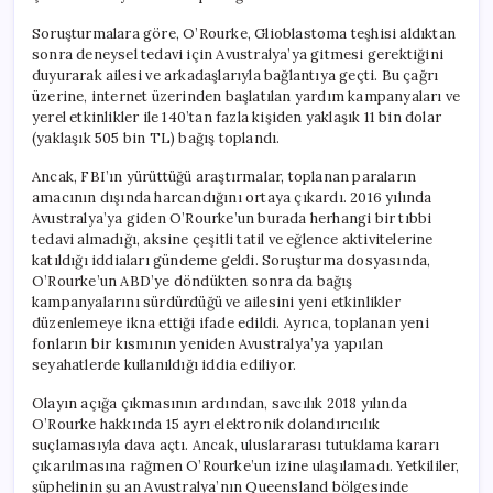
Soruşturmalara göre, O’Rourke, Glioblastoma teşhisi aldıktan
sonra deneysel tedavi için Avustralya’ya gitmesi gerektiğini
duyurarak ailesi ve arkadaşlarıyla bağlantıya geçti. Bu çağrı
üzerine, internet üzerinden başlatılan yardım kampanyaları ve
yerel etkinlikler ile 140’tan fazla kişiden yaklaşık 11 bin dolar
(yaklaşık 505 bin TL) bağış toplandı.
Ancak, FBI’ın yürüttüğü araştırmalar, toplanan paraların
amacının dışında harcandığını ortaya çıkardı. 2016 yılında
Avustralya’ya giden O’Rourke’un burada herhangi bir tıbbi
tedavi almadığı, aksine çeşitli tatil ve eğlence aktivitelerine
katıldığı iddiaları gündeme geldi. Soruşturma dosyasında,
O’Rourke’un ABD’ye döndükten sonra da bağış
kampanyalarını sürdürdüğü ve ailesini yeni etkinlikler
düzenlemeye ikna ettiği ifade edildi. Ayrıca, toplanan yeni
fonların bir kısmının yeniden Avustralya’ya yapılan
seyahatlerde kullanıldığı iddia ediliyor.
Olayın açığa çıkmasının ardından, savcılık 2018 yılında
O’Rourke hakkında 15 ayrı elektronik dolandırıcılık
suçlamasıyla dava açtı. Ancak, uluslararası tutuklama kararı
çıkarılmasına rağmen O’Rourke’un izine ulaşılamadı. Yetkililer,
şüphelinin şu an Avustralya’nın Queensland bölgesinde