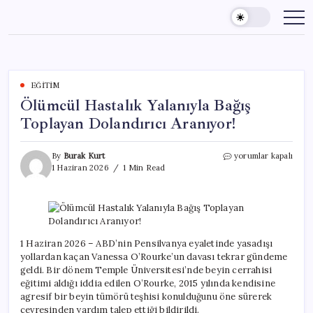
Skip
to
content
EĞITIM
Ölümcül Hastalık Yalanıyla Bağış
Toplayan Dolandırıcı Aranıyor!
Ölümcül
By
Burak Kurt
yorumlar kapalı
Hastalık
1 Haziran 2026
1 Min Read
Yalanıyla
Bağış
Toplayan
Dolandırıcı
Aranıyor!
için
1 Haziran 2026 – ABD’nin Pensilvanya eyaletinde yasadışı
yollardan kaçan Vanessa O’Rourke’un davası tekrar gündeme
geldi. Bir dönem Temple Üniversitesi’nde beyin cerrahisi
eğitimi aldığı iddia edilen O’Rourke, 2015 yılında kendisine
agresif bir beyin tümörü teşhisi konulduğunu öne sürerek
çevresinden yardım talep ettiği bildirildi.