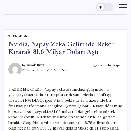
Skip
to
content
EKONOMI
Nvidia, Yapay Zeka Gelirinde Rekor
Kırarak 81.6 Milyar Doları Aştı
Nvidia,
By
Burak Kurt
yorumlar kapalı
Yapay
22 Mayıs 2026
2 Min Read
Zeka
Gelirinde
Rekor
HABER MERKEZİ – Yapay zeka alanındaki gelişmelerin
Kırarak
yavaşlayacağına dair tartışmalar devam ederken, ünlü çip
81.6
Milyar
üreticisi NVIDIA Corporation, beklentilerin üzerinde bir
Doları
finansal performans sergiledi. Şirket, Şubat – Nisan dönemini
Aştı
kapsayan son çeyrekte 81.62 milyar dolar gelir elde ederek
için
kendi rekorunu kırdı ve analistlerin tahminlerini de geride
bıraktı. Geçtiğimiz yılın aynı döneminde 18.78 milyar dolar
olan net kâr, bu yıl 58.32 milyar dolara yükseldi. Hisse başına