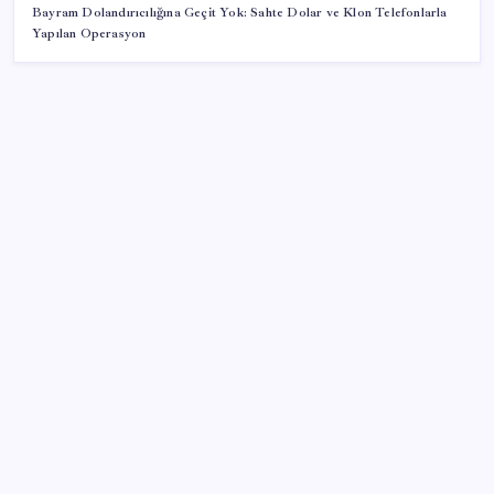
Bayram Dolandırıcılığına Geçit Yok: Sahte Dolar ve Klon Telefonlarla
Yapılan Operasyon
SON YAZILAR
Ekran Kartı Fiyatlarına Zam Yolda: Yüzde 40’a Varan
Fiyat Artışı
Türkiye, Suudi Arabistan ve Pakistan üçlü savunma
anlaşması imzaladı
ABD ile ticaret gerilimine rağmen artış: Çin malları
tüm dünyayı sarıyor