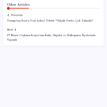
Other Articles
Previous
Trump’tan İran’a Yeni Askeri Tehdit: “Büyük Darbe Çok Yakında”
Next
19 Mayıs Coşkusu Konya’nın Kulu, Akşehir ve Halkapınar İlçelerinde
Yaşandı
SON YAZILAR
Yargıtay’dan Meryem Çap cinayeti kararına onama: