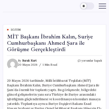
Skip
to
content
EĞITIM
MİT Başkanı İbrahim Kalın, Suriye
Cumhurbaşkanı Ahmed Şara ile
Görüşme Gerçekleştirdi
MİT
By
Burak Kurt
yorumlar kapalı
Başkanı
20 Mayıs 2026
1 Min Read
İbrahim
Kalın,
Suriye
20 Mayıs 2026 tarihinde, Milli İstihbarat Teşkilatı (MİT)
Cumhurbaşkanı
Başkanı İbrahim Kalın, Suriye Cumhurbaşkanı Ahmed Şara ile
Ahmed
Şara
Şam’da önemli bir toplantı yaptı. Bu görüşmede, bölgedeki
ile
güncel gelişmelerin yanı sıra Türkiye ile Suriye arasındaki
Görüşme
işbirliğinin güçlendirilmesi ve koordinasyon konuları masaya
Gerçekleştirdi
yatırıldı. Toplantıya ayrıca Suriye Dışişleri Bakanı Esad
için
Hasan Şeybani ve Suriye Genel İstihbarat Başkanı Hüseyin El-