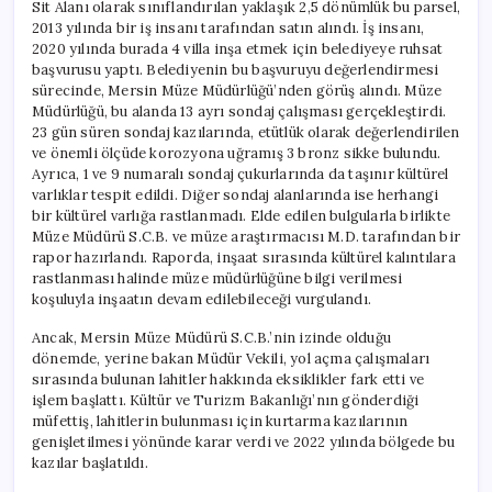
Sit Alanı olarak sınıflandırılan yaklaşık 2,5 dönümlük bu parsel,
2013 yılında bir iş insanı tarafından satın alındı. İş insanı,
2020 yılında burada 4 villa inşa etmek için belediyeye ruhsat
başvurusu yaptı. Belediyenin bu başvuruyu değerlendirmesi
sürecinde, Mersin Müze Müdürlüğü’nden görüş alındı. Müze
Müdürlüğü, bu alanda 13 ayrı sondaj çalışması gerçekleştirdi.
23 gün süren sondaj kazılarında, etütlük olarak değerlendirilen
ve önemli ölçüde korozyona uğramış 3 bronz sikke bulundu.
Ayrıca, 1 ve 9 numaralı sondaj çukurlarında da taşınır kültürel
varlıklar tespit edildi. Diğer sondaj alanlarında ise herhangi
bir kültürel varlığa rastlanmadı. Elde edilen bulgularla birlikte
Müze Müdürü S.C.B. ve müze araştırmacısı M.D. tarafından bir
rapor hazırlandı. Raporda, inşaat sırasında kültürel kalıntılara
rastlanması halinde müze müdürlüğüne bilgi verilmesi
koşuluyla inşaatın devam edilebileceği vurgulandı.
Ancak, Mersin Müze Müdürü S.C.B.’nin izinde olduğu
dönemde, yerine bakan Müdür Vekili, yol açma çalışmaları
sırasında bulunan lahitler hakkında eksiklikler fark etti ve
işlem başlattı. Kültür ve Turizm Bakanlığı’nın gönderdiği
müfettiş, lahitlerin bulunması için kurtarma kazılarının
genişletilmesi yönünde karar verdi ve 2022 yılında bölgede bu
kazılar başlatıldı.