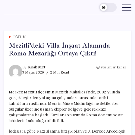
Skip
to
content
EĞITIM
Mezitli’deki Villa İnşaat Alanında
Roma Mezarlığı Ortaya Çıktı!
Mezitli’deki
By
Burak Kurt
yorumlar kapalı
Villa
3 Mayıs 2026
2 Min Read
İnşaat
Alanında
Roma
Merkez Mezitli ilçesinin Mezitli Mahallesi’nde, 2002 yılında
Mezarlığı
gerçekleştirilen yol açma çalışmaları sırasında tarihi
Ortaya
Çıktı!
kalıntılara rastlandı. Mersin Müze Müdürlüğü’ne iletilen bu
için
bulgular üzerine uzman ekipler bölgeye gelerek kazı
çalışmalarına başladı. Kazılar sonucunda Roma dönemine ait
lahitlerin bulunduğu bildirildi.
İddialara göre, kazı alanına bitişik olan ve 3. Derece Arkeolojik