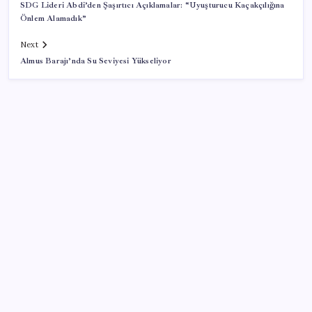
SDG Lideri Abdi’den Şaşırtıcı Açıklamalar: “Uyuşturucu Kaçakçılığına
Önlem Alamadık”
Next
Almus Barajı’nda Su Seviyesi Yükseliyor
SON YAZILAR
Yargıtay’dan Meryem Çap cinayeti kararına onama:
Ağırlaştırılmış müebbet cezası kesinleşti
Selahattin Demirtaş, Narin Güran’ın babası Arif
Güran ile görüştü: ‘Suçu somut delillerle