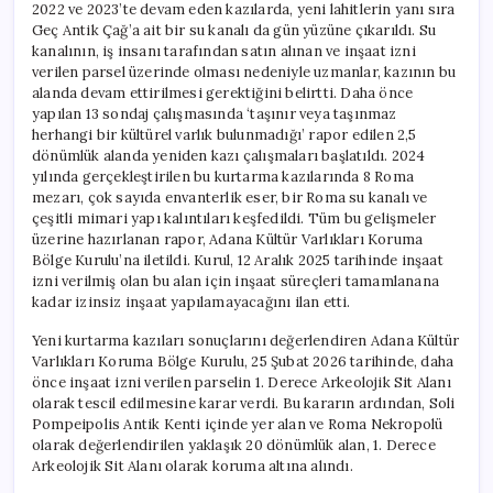
2022 ve 2023’te devam eden kazılarda, yeni lahitlerin yanı sıra
Geç Antik Çağ’a ait bir su kanalı da gün yüzüne çıkarıldı. Su
kanalının, iş insanı tarafından satın alınan ve inşaat izni
verilen parsel üzerinde olması nedeniyle uzmanlar, kazının bu
alanda devam ettirilmesi gerektiğini belirtti. Daha önce
yapılan 13 sondaj çalışmasında ‘taşınır veya taşınmaz
herhangi bir kültürel varlık bulunmadığı’ rapor edilen 2,5
dönümlük alanda yeniden kazı çalışmaları başlatıldı. 2024
yılında gerçekleştirilen bu kurtarma kazılarında 8 Roma
mezarı, çok sayıda envanterlik eser, bir Roma su kanalı ve
çeşitli mimari yapı kalıntıları keşfedildi. Tüm bu gelişmeler
üzerine hazırlanan rapor, Adana Kültür Varlıkları Koruma
Bölge Kurulu’na iletildi. Kurul, 12 Aralık 2025 tarihinde inşaat
izni verilmiş olan bu alan için inşaat süreçleri tamamlanana
kadar izinsiz inşaat yapılamayacağını ilan etti.
Yeni kurtarma kazıları sonuçlarını değerlendiren Adana Kültür
Varlıkları Koruma Bölge Kurulu, 25 Şubat 2026 tarihinde, daha
önce inşaat izni verilen parselin 1. Derece Arkeolojik Sit Alanı
olarak tescil edilmesine karar verdi. Bu kararın ardından, Soli
Pompeipolis Antik Kenti içinde yer alan ve Roma Nekropolü
olarak değerlendirilen yaklaşık 20 dönümlük alan, 1. Derece
Arkeolojik Sit Alanı olarak koruma altına alındı.