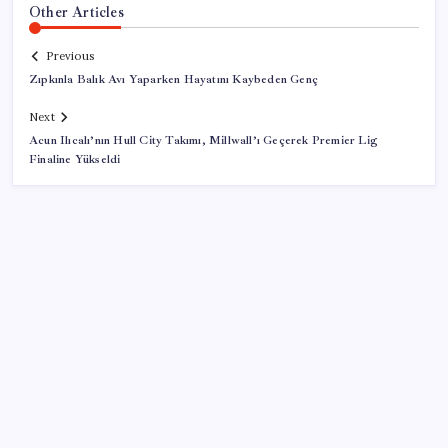
Other Articles
Previous
Zıpkınla Balık Avı Yaparken Hayatını Kaybeden Genç
Next
Acun Ilıcalı’nın Hull City Takımı, Millwall’ı Geçerek Premier Lig
Finaline Yükseldi
SON YAZILAR
Ekran Kartı Fiyatlarına Zam Yolda: Yüzde 40’a Varan