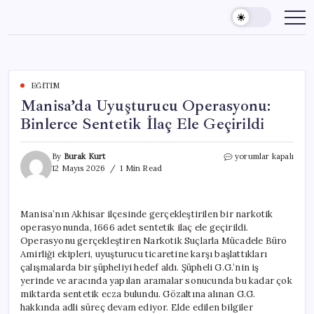
Skip
to
content
EĞITIM
Manisa’da Uyuşturucu Operasyonu:
Binlerce Sentetik İlaç Ele Geçirildi
Manisa’da
By
Burak Kurt
yorumlar kapalı
Uyuşturucu
12 Mayıs 2026
1 Min Read
Operasyonu:
Binlerce
Sentetik
Manisa’nın Akhisar ilçesinde gerçekleştirilen bir narkotik
İlaç
operasyonunda, 1666 adet sentetik ilaç ele geçirildi.
Ele
Geçirildi
Operasyonu gerçekleştiren Narkotik Suçlarla Mücadele Büro
için
Amirliği ekipleri, uyuşturucu ticaretine karşı başlattıkları
çalışmalarda bir şüpheliyi hedef aldı. Şüpheli G.G.’nin iş
yerinde ve aracında yapılan aramalar sonucunda bu kadar çok
miktarda sentetik ecza bulundu. Gözaltına alınan G.G.
hakkında adli süreç devam ediyor. Elde edilen bilgiler