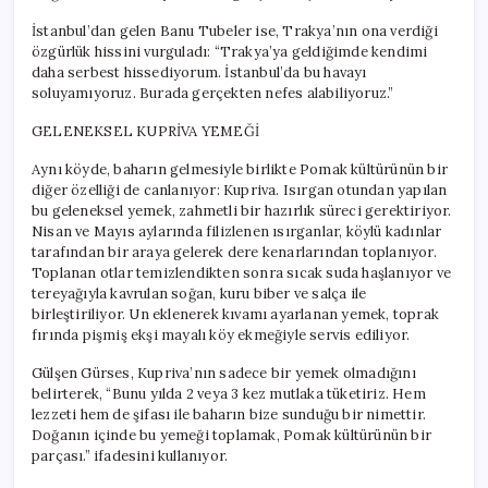
İstanbul’dan gelen Banu Tubeler ise, Trakya’nın ona verdiği
özgürlük hissini vurguladı: “Trakya’ya geldiğimde kendimi
daha serbest hissediyorum. İstanbul’da bu havayı
soluyamıyoruz. Burada gerçekten nefes alabiliyoruz.”
GELENEKSEL KUPRİVA YEMEĞİ
Aynı köyde, baharın gelmesiyle birlikte Pomak kültürünün bir
diğer özelliği de canlanıyor: Kupriva. Isırgan otundan yapılan
bu geleneksel yemek, zahmetli bir hazırlık süreci gerektiriyor.
Nisan ve Mayıs aylarında filizlenen ısırganlar, köylü kadınlar
tarafından bir araya gelerek dere kenarlarından toplanıyor.
Toplanan otlar temizlendikten sonra sıcak suda haşlanıyor ve
tereyağıyla kavrulan soğan, kuru biber ve salça ile
birleştiriliyor. Un eklenerek kıvamı ayarlanan yemek, toprak
fırında pişmiş ekşi mayalı köy ekmeğiyle servis ediliyor.
Gülşen Gürses, Kupriva’nın sadece bir yemek olmadığını
belirterek, “Bunu yılda 2 veya 3 kez mutlaka tüketiriz. Hem
lezzeti hem de şifası ile baharın bize sunduğu bir nimettir.
Doğanın içinde bu yemeği toplamak, Pomak kültürünün bir
parçası.” ifadesini kullanıyor.