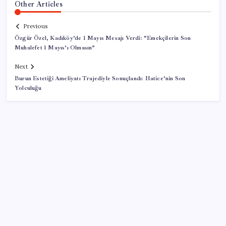
Other Articles
Previous
Özgür Özel, Kadıköy’de 1 Mayıs Mesajı Verdi: “Emekçilerin Son
Muhalefet 1 Mayıs’ı Olmasın”
Next
Burun Estetiği Ameliyatı Trajediyle Sonuçlandı: Hatice’nin Son
Yolculuğu
SON YAZILAR
Ekran Kartı Fiyatlarına Zam Yolda: Yüzde 40’a Varan