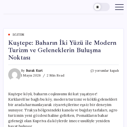
Skip
to
content
EĞITIM
Kuştepe: Baharın İki Yüzü ile Modern
Turizm ve Geleneklerin Buluşma
Noktası
Kuştepe:
By
Burak Kurt
yorumlar kapalı
Baharın
1 Mayıs 2026
2 Min Read
İki
Yüzü
ile
Kuştepe köyü, baharın coşkusunu iki kat yaşatıyor!
Modern
Kırklareli’ne bağlı bu köy, modern turizmi ve köklü gelenekleri
Turizm
ve
bir arada harmanlayarak ziyaretçilerine eşsiz bir deneyim
Geleneklerin
sunuyor. Trakya bölgesindeki kanola ve buğday tarlaları, agro
Buluşma
turizmin yeni gözdesi haline gelirken, Pomakların bahar
Noktası
geleneği olan Kupriva da köylerde imece usulüyle yeniden
için
hayat buluyor.