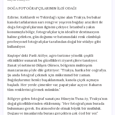
DOĞA FOTOĞRAFÇILARININ İLGİ ODAĞI
Edirne, Kırklareli ve Tekirdağ’ı içine alan Trakya, bu bahar
kanola tarlalarının sarı rengi ve yeşeren buğday arazileri ile
doğa fotoğrafçılarının ilgisini çekiyor. İstanbul’a yakın
konumuyla bölge, fotografçılar için ideal bir destinasyon
haline gelirken, gün doğumu ve batımındaki renk cümbüşü
profesyonel fotoğrafçılar tarafından doğal bir stüdyo gibi
kullanılıyor.
Kuştepe’deki Pavli Atölye, agro turizme yönelik çeşitli
etkinlikler sunarak bu güzellikleri ziyaretçilere tanıtıyor.
Sanat yönetmeni Gülşen Gürses, bölgenin muhteşem
manzarasını şöyle dile getiriyor: “Trakya, harika bir coğrafya.
Şu anda fotoğraf çekmek için mükemmel bir zaman.
Buğdaylarımız henüz başaklanmadı, kanola çiçek açmaya
başladı. Her yerde çimenler var, papatyalar açıyor. Baharın
tüm renklerini görmek mümkün.”
Bölgeye gelen fotoğraf sanatçısı Hüseyin Tuna Ay, Trakya’nın
doğal güzelliklerinden etkilenmiş: “Her fotoğrafçının burada
bulunması gerek. Bu atmosferde olmak büyük bir mutluluk.
Doğası ve insanlarıyla burası gerçekten çok özel bir yer.”