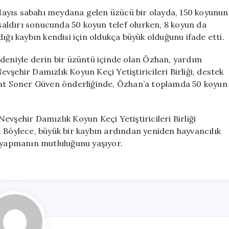
Bir
2 Mayıs sabahı meydana gelen üzücü bir olayda, 150 koyunun
Başlangıç:
 saldırı sonucunda 50 koyun telef olurken, 8 koyun da
50
ığı kaybın kendisi için oldukça büyük olduğunu ifade etti.
Koyunla
Yeniden
edeniyle derin bir üzüntü içinde olan Özhan, yardım
Üretime
şehir Damızlık Koyun Keçi Yetiştiricileri Birliği, destek
Geçti
Suat Soner Güven önderliğinde, Özhan’a toplamda 50 koyun
için
vşehir Damızlık Koyun Keçi Yetiştiricileri Birliği
ti. Böylece, büyük bir kaybın ardından yeniden hayvancılık
ç yapmanın mutluluğunu yaşıyor.