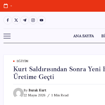
Skip
-
to
content
https://www.facebook.com/
https://twitter.com/
https://t.me/
https://www.instagram.com/
https://youtube.com/
ANA SAYFA
E
EĞITIM
Kurt Saldırısından Sonra Yeni 
Üretime Geçti
By
Burak Kurt
22 Mayıs 2026
1 Min Read