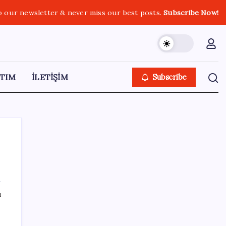
o our newsletter & never miss our best posts.
Subscribe Now!
TIM
İLETİŞİM
Subscribe
SON YAZILAR
ı
Türkiye, Suudi Arabistan ve Pakistan üçlü
savunma anlaşması imzaladı