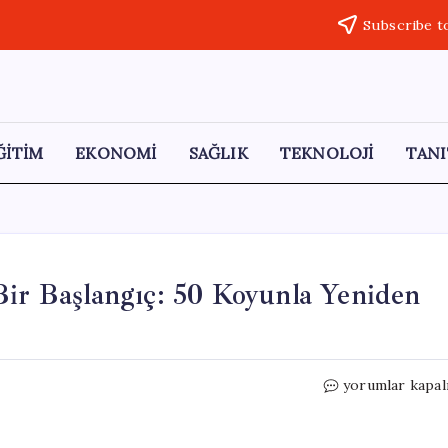
Subscribe t
ĞİTİM
EKONOMİ
SAĞLIK
TEKNOLOJİ
TANI
Bir Başlangıç: 50 Koyunla Yeniden
Kurt
yorumlar kapal
Saldırısından
Sonra
Yeni