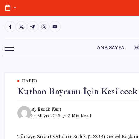
Skip
-
to
content
https://www.facebook.com/
https://twitter.com/
https://t.me/
https://www.instagram.com/
https://youtube.com/
ANA SAYFA
E
HABER
Kurban Bayramı İçin Kesilecek 
By
Burak Kurt
22 Mayıs 2026
2 Min Read
Türkiye Ziraat Odaları Birliği (TZOB) Genel Başka