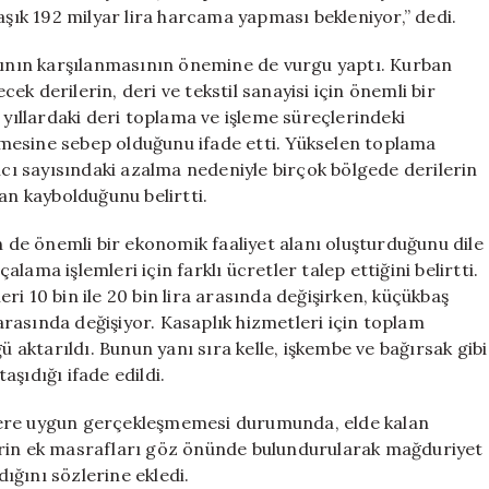
aşık 192 milyar lira harcama yapması bekleniyor,” dedi.
arının karşılanmasının önemine de vurgu yaptı. Kurban
k derilerin, deri ve tekstil sanayisi için önemli bir
ıllardaki deri toplama ve işleme süreçlerindeki
mesine sebep olduğunu ifade etti. Yükselen toplama
ıcı sayısındaki azalma nedeniyle birçok bölgede derilerin
an kaybolduğunu belirtti.
de önemli bir ekonomik faaliyet alanı oluşturduğunu dile
ama işlemleri için farklı ücretler talep ettiğini belirtti.
i 10 bin ile 20 bin lira arasında değişirken, küçükbaş
 arasında değişiyor. Kasaplık hizmetleri için toplam
ü aktarıldı. Bunun yanı sıra kelle, işkembe ve bağırsak gibi
şıdığı ifade edildi.
lere uygun gerçekleşmemesi durumunda, elde kalan
erin ek masrafları göz önünde bulundurularak mağduriyet
ığını sözlerine ekledi.