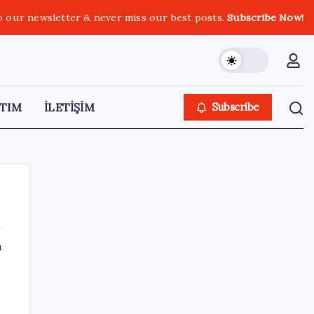
o our newsletter & never miss our best posts.
Subscribe Now!
TIM
İLETİŞİM
Subscribe
ı
SON YAZILAR
Yargıtay’dan Meryem Çap cinayeti kararına
onama: Ağırlaştırılmış müebbet cezası