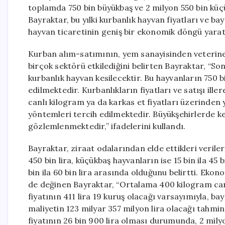
toplamda 750 bin büyükbaş ve 2 milyon 550 bin küçü
Bayraktar, bu yılki kurbanlık hayvan fiyatları ve b
hayvan ticaretinin geniş bir ekonomik döngü yaratt
Kurban alım-satımının, yem sanayisinden veteriner
birçok sektörü etkilediğini belirten Bayraktar, “Son
kurbanlık hayvan kesilecektir. Bu hayvanların 750 b
edilmektedir. Kurbanlıkların fiyatları ve satışı ill
canlı kilogram ya da karkas et fiyatları üzerinden y
yöntemleri tercih edilmektedir. Büyükşehirlerde ke
gözlemlenmektedir,” ifadelerini kullandı.
Bayraktar, ziraat odalarından elde ettikleri veriler
450 bin lira, küçükbaş hayvanların ise 15 bin ila 45 
bin ila 60 bin lira arasında olduğunu belirtti. Ek
de değinen Bayraktar, “Ortalama 400 kilogram canl
fiyatının 411 lira 19 kuruş olacağı varsayımıyla, b
maliyetin 123 milyar 357 milyon lira olacağı tahmi
fiyatının 26 bin 900 lira olması durumunda, 2 mil