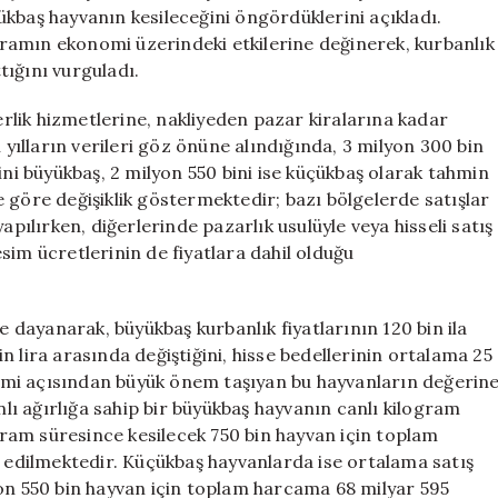
Sayısı
kbaş hayvanın kesileceğini öngördüklerini açıkladı.
ve
ayramın ekonomi üzerindeki etkilerine değinerek, kurbanlık
Fiyatlar
ığını vurguladı.
Açıklandı
için
lik hizmetlerine, nakliyeden pazar kiralarına kadar
 yılların verileri göz önüne alındığında, 3 milyon 300 bin
ini büyükbaş, 2 milyon 550 bini ise küçükbaş olarak tahmin
ere göre değişiklik göstermektedir; bazı bölgelerde satışlar
apılırken, diğerlerinde pazarlık usulüyle veya hisseli satış
sim ücretlerinin de fiyatlara dahil olduğu
e dayanarak, büyükbaş kurbanlık fiyatlarının 120 bin ila
bin lira arasında değiştiğini, hisse bedellerinin ortalama 25
onomi açısından büyük önem taşıyan bu hayvanların değerin
ı ağırlığa sahip bir büyükbaş hayvanın canlı kilogram
ayram süresince kesilecek 750 bin hayvan için toplam
n edilmektedir. Küçükbaş hayvanlarda ise ortalama satış
yon 550 bin hayvan için toplam harcama 68 milyar 595