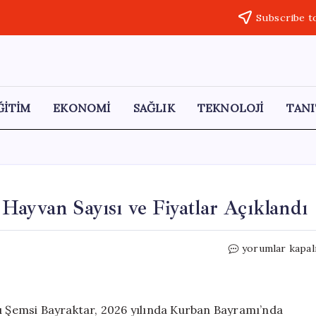
Subscribe t
ĞİTİM
EKONOMİ
SAĞLIK
TEKNOLOJİ
TANI
Hayvan Sayısı ve Fiyatlar Açıklandı
Kurban
yorumlar kapal
Bayramı
İçin
Kesilecek
Hayvan
nı Şemsi Bayraktar, 2026 yılında Kurban Bayramı’nda