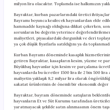
milyon lira olacaktır. Toplamda ise halkımızın yakl
Bayraktar, kurban pazarlarındaki üretici ihtiyaçl
Bayramı boyunca kesilecek hayvanlardan elde edilece
hammadde kaynağı olduğuna dikkat çekerken, son y
sorunların bu değerin yeterince değerlendirileme
maliyetleri, piyasalardaki durgunluk ve deri toplay
ya çok düşük fiyatlarla satıldığını ya da toplanmad
Kurban Bayramı döneminde kasaplık hizmetlerinin 
getiren Bayraktar, kasapların kesim, yüzme ve parçal
Büyükbaş hayvanlar için kesim ve parçalama ücretler
hayvanlarda bu ücretler 1500 lira ile 2 bin 500 lira
maliyetin yaklaşık 8,2 milyar lira olarak öngörüldüğ
sakatat ürünlerinin de önemli bir ekonomik değer ta
Bayraktar, bayram döneminde satışların beklenti
hayvanların Et ve Süt Kurumu tarafından üreticil
yaratmayacak şekilde satın alınmasının önem taşıd