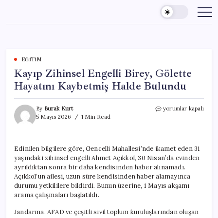
Skip
to
content
EĞITIM
Kayıp Zihinsel Engelli Birey, Gölette
Hayatını Kaybetmiş Halde Bulundu
Kayıp
By
Burak Kurt
yorumlar kapalı
Zihinsel
5 Mayıs 2026
1 Min Read
Engelli
Birey,
Gölette
Edinilen bilgilere göre, Gencelli Mahallesi’nde ikamet eden 31
Hayatını
yaşındaki zihinsel engelli Ahmet Açıkkol, 30 Nisan’da evinden
Kaybetmiş
Halde
ayrıldıktan sonra bir daha kendisinden haber alınamadı.
Bulundu
Açıkkol’un ailesi, uzun süre kendisinden haber alamayınca
için
durumu yetkililere bildirdi. Bunun üzerine, 1 Mayıs akşamı
arama çalışmaları başlatıldı.
Jandarma, AFAD ve çeşitli sivil toplum kuruluşlarından oluşan