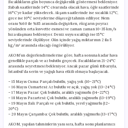
Sıcaklıkların gün boyunca değişkenlik göstermesi bekleniyor.
Sabah saatlerinde 14°C civarında olacak hava, öğle saatlerinde
16°C’ye kadar yükselecek. Akşam saatlerinde ise sıcaklık 12°C,
gece ise 10°C seviyelerine düşeceği tahmin ediliyor. Nem
oranı %60 ile %85 arasında değişirken, rüzgarın poyraz
yönünden orta kuvvette esmesi ve zaman zaman 10-35 km/s
hıza ulaşması bekleniyor. Deniz suyu sıcaklığı ise 15°C
seviyelerinde ölçülüyor. Gün içinde yağış miktarının 2 ila 5
kg/m² arasında olacağı öngörülüyor.
AKOM’un değerlendirmelerine göre, hafta sonuna kadar hava
genellikle parçalı ve az bulutlu geçecek. Sıcaklıkların 21-24°C
arasında seyretmesi bekleniyor. Ancak pazar günü itibarıyla,
İstanbul’da serin ve yağışlı hava etkili olmaya başlayacak.
– 15 Mayıs Cuma: Parçalı bulutlu, yağış yok (10–21°C)
– 16 Mayıs Cumartesi: Az bulutlu ve açık, yağış yok (13–24°C)
– 17 Mayıs Pazar: Çok bulutlu, aralıklı yağmurlu (14–22°C)
– 18 Mayıs Pazartesi: Çok bulutlu, aralıklı yağmurlu (13–19°C)
– 19 Mayıs Salı: Parçalı ve çok bulutlu, yerel yağmurlu (12–
20°C)
– 20 Mayıs Çarşamba: Çok bulutlu, aralıklı yağmurlu (13–17°C)
AKOM, yapılan tahminlerin yanı sıra, hafta sonu planlarınızı