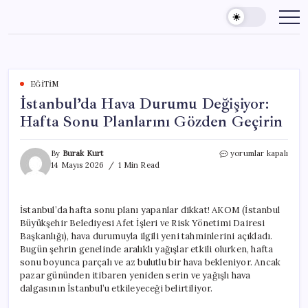
Skip
to
content
EĞITIM
İstanbul’da Hava Durumu Değişiyor:
Hafta Sonu Planlarını Gözden Geçirin
İstanbul’da
By
Burak Kurt
yorumlar kapalı
Hava
14 Mayıs 2026
1 Min Read
Durumu
Değişiyor:
Hafta
İstanbul’da hafta sonu planı yapanlar dikkat! AKOM (İstanbul
Sonu
Büyükşehir Belediyesi Afet İşleri ve Risk Yönetimi Dairesi
Planlarını
Gözden
Başkanlığı), hava durumuyla ilgili yeni tahminlerini açıkladı.
Geçirin
Bugün şehrin genelinde aralıklı yağışlar etkili olurken, hafta
için
sonu boyunca parçalı ve az bulutlu bir hava bekleniyor. Ancak
pazar gününden itibaren yeniden serin ve yağışlı hava
dalgasının İstanbul’u etkileyeceği belirtiliyor.