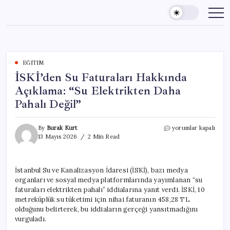
Skip
to
content
EĞITIM
İSKİ’den Su Faturaları Hakkında
Açıklama: “Su Elektrikten Daha
Pahalı Değil”
İSKİ’den
By
Burak Kurt
yorumlar kapalı
Su
13 Mayıs 2026
2 Min Read
Faturaları
Hakkında
Açıklama:
İstanbul Su ve Kanalizasyon İdaresi (İSKİ), bazı medya
“Su
organları ve sosyal medya platformlarında yayımlanan “su
Elektrikten
Daha
faturaları elektrikten pahalı” iddialarına yanıt verdi. İSKİ, 10
Pahalı
metreküplük su tüketimi için nihai faturanın 458,28 TL
Değil”
olduğunu belirterek, bu iddiaların gerçeği yansıtmadığını
için
vurguladı.