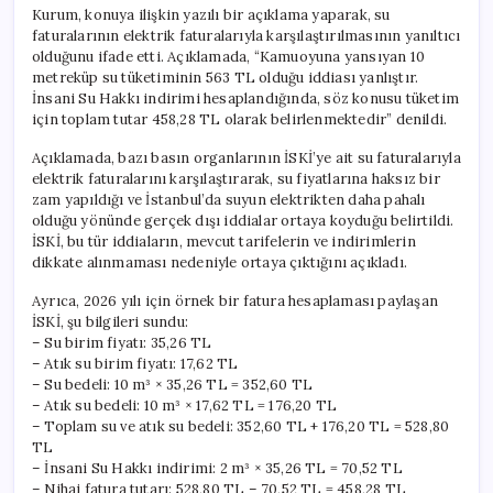
Kurum, konuya ilişkin yazılı bir açıklama yaparak, su
faturalarının elektrik faturalarıyla karşılaştırılmasının yanıltıcı
olduğunu ifade etti. Açıklamada, “Kamuoyuna yansıyan 10
metreküp su tüketiminin 563 TL olduğu iddiası yanlıştır.
İnsani Su Hakkı indirimi hesaplandığında, söz konusu tüketim
için toplam tutar 458,28 TL olarak belirlenmektedir” denildi.
Açıklamada, bazı basın organlarının İSKİ’ye ait su faturalarıyla
elektrik faturalarını karşılaştırarak, su fiyatlarına haksız bir
zam yapıldığı ve İstanbul’da suyun elektrikten daha pahalı
olduğu yönünde gerçek dışı iddialar ortaya koyduğu belirtildi.
İSKİ, bu tür iddiaların, mevcut tarifelerin ve indirimlerin
dikkate alınmaması nedeniyle ortaya çıktığını açıkladı.
Ayrıca, 2026 yılı için örnek bir fatura hesaplaması paylaşan
İSKİ, şu bilgileri sundu:
– Su birim fiyatı: 35,26 TL
– Atık su birim fiyatı: 17,62 TL
– Su bedeli: 10 m³ × 35,26 TL = 352,60 TL
– Atık su bedeli: 10 m³ × 17,62 TL = 176,20 TL
– Toplam su ve atık su bedeli: 352,60 TL + 176,20 TL = 528,80
TL
– İnsani Su Hakkı indirimi: 2 m³ × 35,26 TL = 70,52 TL
– Nihai fatura tutarı: 528,80 TL – 70,52 TL = 458,28 TL