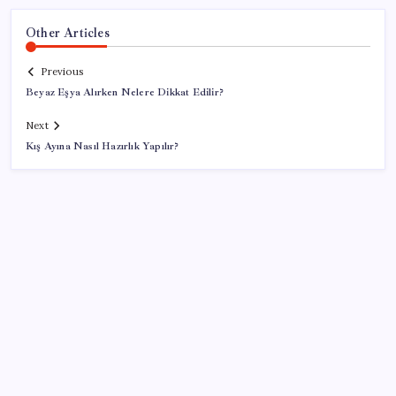
Other Articles
Previous
Beyaz Eşya Alırken Nelere Dikkat Edilir?
Next
Kış Ayına Nasıl Hazırlık Yapılır?
SON YAZILAR
Türkiye, Suudi Arabistan ve Pakistan üçlü savunma