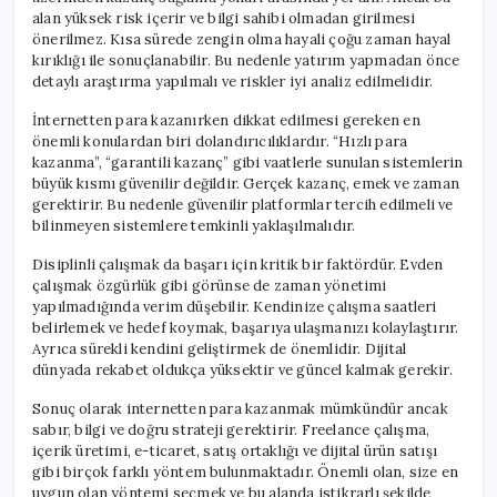
alan yüksek risk içerir ve bilgi sahibi olmadan girilmesi
önerilmez. Kısa sürede zengin olma hayali çoğu zaman hayal
kırıklığı ile sonuçlanabilir. Bu nedenle yatırım yapmadan önce
detaylı araştırma yapılmalı ve riskler iyi analiz edilmelidir.
İnternetten para kazanırken dikkat edilmesi gereken en
önemli konulardan biri dolandırıcılıklardır. “Hızlı para
kazanma”, “garantili kazanç” gibi vaatlerle sunulan sistemlerin
büyük kısmı güvenilir değildir. Gerçek kazanç, emek ve zaman
gerektirir. Bu nedenle güvenilir platformlar tercih edilmeli ve
bilinmeyen sistemlere temkinli yaklaşılmalıdır.
Disiplinli çalışmak da başarı için kritik bir faktördür. Evden
çalışmak özgürlük gibi görünse de zaman yönetimi
yapılmadığında verim düşebilir. Kendinize çalışma saatleri
belirlemek ve hedef koymak, başarıya ulaşmanızı kolaylaştırır.
Ayrıca sürekli kendini geliştirmek de önemlidir. Dijital
dünyada rekabet oldukça yüksektir ve güncel kalmak gerekir.
Sonuç olarak internetten para kazanmak mümkündür ancak
sabır, bilgi ve doğru strateji gerektirir. Freelance çalışma,
içerik üretimi, e-ticaret, satış ortaklığı ve dijital ürün satışı
gibi birçok farklı yöntem bulunmaktadır. Önemli olan, size en
uygun olan yöntemi seçmek ve bu alanda istikrarlı şekilde