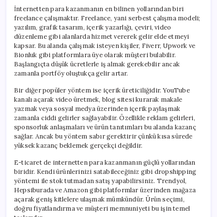
İnternetten para kazanmanın en bilinen yollarından biri
freelance çalışmaktır. Freelance, yani serbest çalışma modeli;
yazılım, grafik tasarım, içerik yazarlığı, çeviri, video
düzenleme gibi alanlarda hizmet vererek gelir elde etmeyi
kapsar. Bu alanda çalışmak isteyen kişiler, Fiverr, Upwork ve
Bionluk gibi platformlara üye olarak müşteri bulabilir.
Başlangıçta düşük ücretlerle iş almak gerekebilir ancak
zamanla portföy oluştukça gelir artar.
Bir diğer popüler yöntem ise içerik üreticiliğidir. YouTube
kanalı açarak video üretmek, blog sitesi kurarak makale
yazmak veya sosyal medya üzerinden içerik paylaşmak
zamanla ciddi gelirler sağlayabilir. Özellikle reklam gelirleri,
sponsorluk anlaşmaları ve ürün tanıtımları bu alanda kazanç
sağlar. Ancak bu yöntem sabır gerektirir çünkü kısa sürede
yüksek kazanç beklemek gerçekçi değildir.
E-ticaret de internetten para kazanmanın güçlü yollarından
biridir. Kendi ürünlerinizi satabileceğiniz gibi dropshipping
yöntemi ile stok tutmadan satış yapabilirsiniz. Trendyol,
Hepsiburada ve Amazon gibi platformlar üzerinden mağaza
açarak geniş kitlelere ulaşmak mümkündür. Ürün seçimi,
doğru fiyatlandırma ve müşteri memnuniyeti bu işin temel