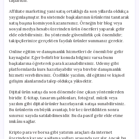
taşlarıdır.
Affiliate marketing yani satış ortaklığı da son yıllarda oldukça
yaygınlaşmıştır. Bu sistemde başkalarının ürünlerini tanıtarak
satış başına komisyon kazanırsınız. Örneğin bir blog veya
sosyal medya hesabı üzerinden ürün önerileri yaparak gelir
elde edebilirsiniz. Bu yöntemde güvenilirlik çok önemlidir;
takipçilerinize gerçekten faydalı ürünler sunmanız gerekir.
Online eğitim ve danışmanlık hizmetleri de önemli bir gelir
kaynağıdır. Eğer belirli bir konuda bilginiz varsa bunu
başkalarına öğreterek para kazanabilirsiniz. Udemy gibi
platformlarda kurs hazırlayabilir veya birebir danışmanlık
hizmeti verebilirsiniz. Özellikle yazılım, dil eğitimi ve kişisel
gelişim alanlarında talep oldukça yüksektir.
Dijital ürün satışı da son dönemde öne çıkan yöntemlerden
biridir. E-kitap, tasarım şablonları, fotoğraf, müzik veya
yazılım gibi dijital ürünler hazırlayarak satışa sunabilirsiniz.
Bu ürünlerin en büyük avantajı, bir kez üretildikten sonra
sınırsız sayıda satılabilmesidir. Bu da pasif gelir elde etme
imkânı sağlar.
Kripto para ve borsa gibi yatırım araçları da internet
üzerinden kazanç sağlama yolları arasında yer alır. Ancak bu