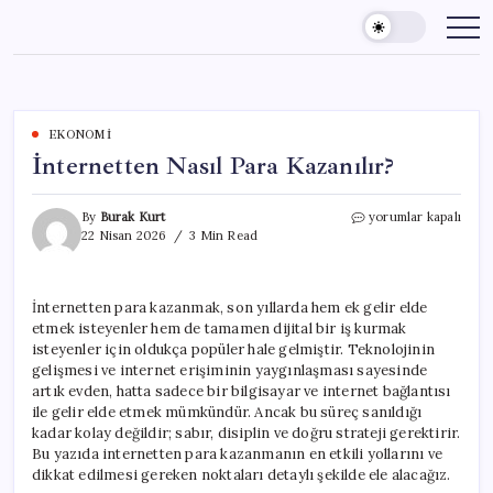
Skip
to
content
EKONOMI
İnternetten Nasıl Para Kazanılır?
İnternetten
By
Burak Kurt
yorumlar kapalı
Nasıl
22 Nisan 2026
3 Min Read
Para
Kazanılır?
için
İnternetten para kazanmak, son yıllarda hem ek gelir elde
etmek isteyenler hem de tamamen dijital bir iş kurmak
isteyenler için oldukça popüler hale gelmiştir. Teknolojinin
gelişmesi ve internet erişiminin yaygınlaşması sayesinde
artık evden, hatta sadece bir bilgisayar ve internet bağlantısı
ile gelir elde etmek mümkündür. Ancak bu süreç sanıldığı
kadar kolay değildir; sabır, disiplin ve doğru strateji gerektirir.
Bu yazıda internetten para kazanmanın en etkili yollarını ve
dikkat edilmesi gereken noktaları detaylı şekilde ele alacağız.