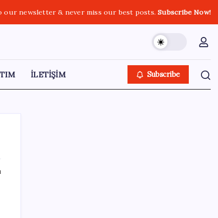
o our newsletter & never miss our best posts.
Subscribe Now!
TIM
İLETİŞİM
Subscribe
ı
SON YAZILAR
Ekran Kartı Fiyatlarına Zam Yolda: Yüzde
40’a Varan Fiyat Artışı