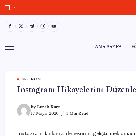
Skip
-
to
content
https://www.facebook.com/
https://twitter.com/
https://t.me/
https://www.instagram.com/
https://youtube.com/
ANA SAYFA
E
EKONOMI
Instagram Hikayelerini Düzenle
By
Burak Kurt
17 Mayıs 2026
1 Min Read
Instagram, kullanıcı deneyimini geliştirmek amacıy