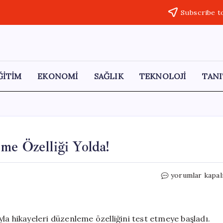
Subscribe t
ĞİTİM
EKONOMİ
SAĞLIK
TEKNOLOJİ
TANI
me Özelliği Yolda!
Instagram
yorumlar kapal
Hikayelerini
Düzenleme
Özelliği
Yolda!
la hikayeleri düzenleme özelliğini test etmeye başladı.