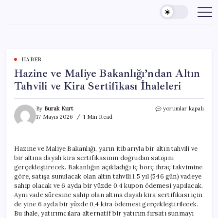
Skip
to
content
HABER
Hazine ve Maliye Bakanlığı’ndan Altın
Tahvili ve Kira Sertifikası İhaleleri
Hazine
By
Burak Kurt
yorumlar kapalı
ve
17 Mayıs 2026
1 Min Read
Maliye
Bakanlığı’ndan
Altın
Hazine ve Maliye Bakanlığı, yarın itibarıyla bir altın tahvili ve
Tahvili
bir altına dayalı kira sertifikasının doğrudan satışını
ve
Kira
gerçekleştirecek. Bakanlığın açıkladığı iç borç ihraç takvimine
Sertifikası
göre, satışa sunulacak olan altın tahvili 1,5 yıl (546 gün) vadeye
İhaleleri
sahip olacak ve 6 ayda bir yüzde 0,4 kupon ödemesi yapılacak.
için
Aynı vade süresine sahip olan altına dayalı kira sertifikası için
de yine 6 ayda bir yüzde 0,4 kira ödemesi gerçekleştirilecek.
Bu ihale, yatırımcılara alternatif bir yatırım fırsatı sunmayı