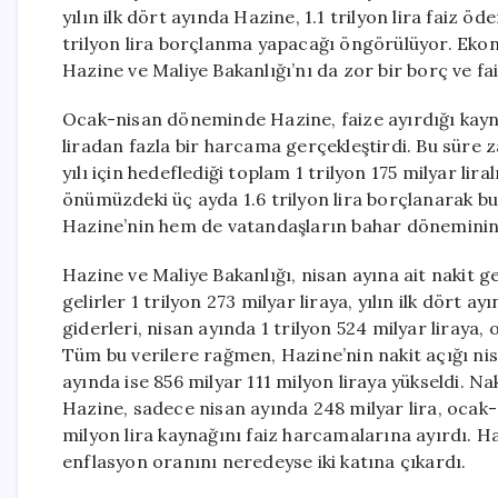
yılın ilk dört ayında Hazine, 1.1 trilyon lira faiz ö
trilyon lira borçlanma yapacağı öngörülüyor. Ekon
Hazine ve Maliye Bakanlığı’nı da zor bir borç ve fa
Ocak-nisan döneminde Hazine, faize ayırdığı kaynak
liradan fazla bir harcama gerçekleştirdi. Bu süre
yılı için hedeflediği toplam 1 trilyon 175 milyar li
önümüzdeki üç ayda 1.6 trilyon lira borçlanarak b
Hazine’nin hem de vatandaşların bahar döneminin 
Hazine ve Maliye Bakanlığı, nisan ayına ait nakit g
gelirler 1 trilyon 273 milyar liraya, yılın ilk dört ay
giderleri, nisan ayında 1 trilyon 524 milyar liraya,
Tüm bu verilere rağmen, Hazine’nin nakit açığı nisa
ayında ise 856 milyar 111 milyon liraya yükseldi. Na
Hazine, sadece nisan ayında 248 milyar lira, ocak
milyon lira kaynağını faiz harcamalarına ayırdı. Ha
enflasyon oranını neredeyse iki katına çıkardı.