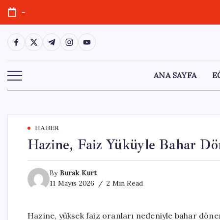
Skip
-
to
content
https://www.facebook.com/
https://twitter.com/
https://t.me/
https://www.instagram.com/
https://youtube.com/
ANA SAYFA
E
HABER
Hazine, Faiz Yüküyle Bahar D
By
Burak Kurt
11 Mayıs 2026
2 Min Read
Hazine, yüksek faiz oranları nedeniyle bahar dön