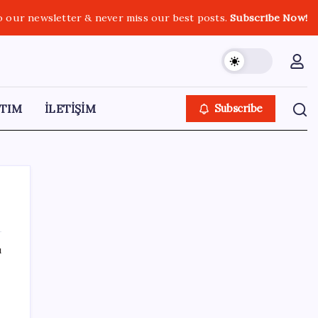
o our newsletter & never miss our best posts.
Subscribe Now!
TIM
İLETİŞİM
Subscribe
ı
SON YAZILAR
Türkiye, Suudi Arabistan ve Pakistan üçlü
savunma anlaşması imzaladı