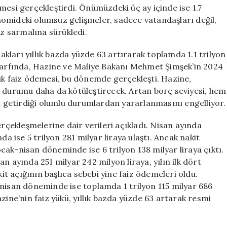
Uzak
demesi gerçekleştirdi. Önümüzdeki üç ay içinde ise 1.7
Kalıyor
omideki olumsuz gelişmeler, sadece vatandaşları değil,
için
iz sarmalına sürükledi.
ları yıllık bazda yüzde 63 artırarak toplamda 1.1 trilyon
 zarfında, Hazine ve Maliye Bakanı Mehmet Şimşek’in 2024
ralık faiz ödemesi, bu dönemde gerçekleşti. Hazine,
u durumu daha da kötüleştirecek. Artan borç seviyesi, hem
getirdiği olumlu durumlardan yararlanmasını engelliyor.
erçekleşmelerine dair verileri açıkladı. Nisan ayında
ında ise 5 trilyon 281 milyar liraya ulaştı. Ancak nakit
 ocak-nisan döneminde ise 6 trilyon 138 milyar liraya çıktı.
n ayında 251 milyar 242 milyon liraya, yılın ilk dört
kit açığının başlıca sebebi yine faiz ödemeleri oldu.
-nisan döneminde ise toplamda 1 trilyon 115 milyar 686
zine’nin faiz yükü, yıllık bazda yüzde 63 artarak resmi