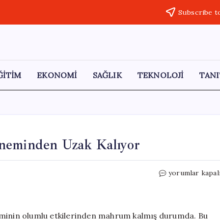
Subscribe t
ĞİTİM
EKONOMİ
SAĞLIK
TEKNOLOJİ
TANI
öneminden Uzak Kalıyor
Hazine,
yorumlar kapal
Faiz
Yüküyle
Bahar
Döneminden
eminin olumlu etkilerinden mahrum kalmış durumda. Bu