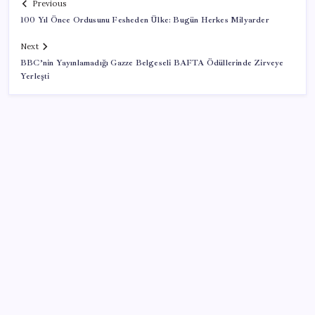
Previous
100 Yıl Önce Ordusunu Fesheden Ülke: Bugün Herkes Milyarder
Next
BBC’nin Yayınlamadığı Gazze Belgeseli BAFTA Ödüllerinde Zirveye
Yerleşti
SON YAZILAR
Yargıtay’dan Meryem Çap cinayeti kararına onama:
Ağırlaştırılmış müebbet cezası kesinleşti
Selahattin Demirtaş, Narin Güran’ın babası Arif