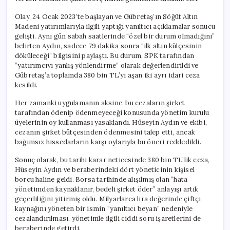
Olay, 24 Ocak 2023’te başlayan ve Gübretaş’ın Söğüt Altın
Madeni yatırımlarıyla ilgili yaptığı yanıltıcı açıklamalar sonucu
gelişti. Aynı gün sabah saatlerinde “özel bir durum olmadığını”
belirten Aydın, sadece 79 dakika sonra “ilk altın külçesinin
döküleceği” bilgisini paylaştı. Bu durum, SPK tarafından
“yatırımcıyı yanlış yönlendirme” olarak değerlendirildi ve
Gübretaş’a toplamda 380 bin TL’yi aşan iki ayrı idari ceza
kesildi.
Her zamanki uygulamanın aksine, bu cezaların şirket
tarafından ödenip ödenmeyeceği konusunda yönetim kurulu
üyelerinin oy kullanması yasaklandı. Hüseyin Aydın ve ekibi,
cezanın şirket bütçesinden ödenmesini talep etti, ancak
bağımsız hissedarların karşı oylarıyla bu öneri reddedildi.
Sonuç olarak, bu tarihi karar neticesinde 380 bin TL’lik ceza,
Hüseyin Aydın ve beraberindeki dört yöneticinin kişisel
borcu haline geldi. Borsa tarihinde alışılmış olan “hata
yönetimden kaynaklanır, bedeli şirket öder” anlayışı artık
geçerliliğini yitirmiş oldu. Milyarlarca lira değerinde çiftçi
kaynağını yöneten bir ismin “yanıltıcı beyan” nedeniyle
cezalandırılması, yönetimle ilgili ciddi soru işaretlerini de
beraberinde getirdi.