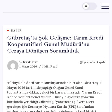
Skip
to
content
HABER
Gübretaş’ta Şok Gelişme: Tarım Kredi
Kooperatifleri Genel Müdürü’ne
Cezaya Dönüşen Sorumluluk
Gübretaş’ta
By
Burak Kurt
yorumlar kapalı
Şok
11 Mayıs 2026
1 Min Read
Gelişme:
Tarım
Kredi
Türkiye’nin öncü tarım kuruluşlarından biri olan Gübretaş, 8
Kooperatifleri
Mayıs 2026 tarihinde yaptığı Olağan Genel Kurul
Genel
Müdürü’ne
toplantısında dikkat çekici bir karara imza attı. Tarım Kredi
Cezaya
Kooperatifleri Genel Müdürü Hüseyin Aydın’ın yönetim
Dönüşen
kurulunda yer aldığı Gübretaş, “yanıltıcı bilgi” verdikleri
Sorumluluk
gerekçesiyle Sermaye Piyasası Kurulu (SPK) tarafından
için
verilen cezaların şahsi borç haline gelmesine tanıklık etti.