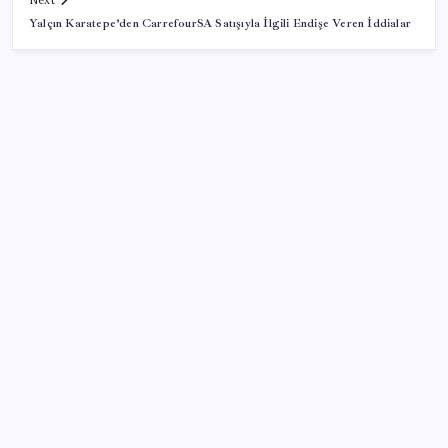
Next
Yalçın Karatepe’den CarrefourSA Satışıyla İlgili Endişe Veren İddialar
SON YAZILAR
Yargıtay’dan Meryem Çap cinayeti kararına onama:
Ağırlaştırılmış müebbet cezası kesinleşti
Selahattin Demirtaş, Narin Güran’ın babası Arif
Güran ile görüştü: ‘Suçu somut delillerle
ispatlanabilmiş tek isim Nevzat Bahtiyar’dır’
Bakan Kacır: Bayrağımızı kendi mühendislerimizin
geliştirdiği uzay aracıyla Ay’a eriştireceğiz