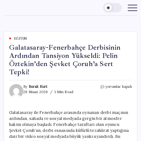
Skip
to
content
EĞITIM
Galatasaray-Fenerbahçe Derbisinin
Ardından Tansiyon Yükseldi: Pelin
Öztekin’den Şevket Çoruh’a Sert
Tepki!
Galatasaray-
By
Burak Kurt
yorumlar kapalı
Fenerbahçe
28 Nisan 2026
1 Min Read
Derbisinin
Ardından
Tansiyon
Galatasaray ile Fenerbahçe arasında oynanan derbi maçının
Yükseldi:
ardından, sahada ve sosyal medyada gergin bir atmosfer
Pelin
Öztekin’den
hakim olmaya başladı. Fenerbahçe taraftarı olan oyuncu
Şevket
Şevket Çoruh’un, derbi esnasında küfürlü tezahürat yaptığına
Çoruh’a
dair bir video sosyal medyada büyük yankı uyandırdı. Bu
Sert