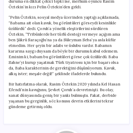
duruma en dikkat çekici tepki ise, merhum oyuncu Rasim
Tepki!
Öztekin’in kızı Pelin Öztekin’den geldi.
için
“Pelin Öztekin, sosyal medya üzerinden yaptığı açıklamada,
“Babama ait olan kavuk, bu görüntüleri görseydi kesinlikle
üzülürdü” dedi. Çoruh’a yönelik eleştirilerini sürdüren
Öztekin, “Tribünlerde her türlü desteği vermeye açığım ama
ben Şükrü Saraçoğlu’na ya da Süleyman Seba’ya asla küfür
etmedim. Her şeyin bir adabı ve üslubu vardır. Babamın
kararına saygı duysam da böyle bir durumu kabul edemem.
Eminim ki, babam bu görüntüleri görse çok üzülürdü. Baba
Sahne’yi kurup yaşatmak Türk tiyatrosu için bir başarı olsa
da, Baba karakterinin de gerektiğini düşünüyorum. Kavuk,
alkış ister; meşale değil!” şeklinde ifadelerde bulundu.
Bir hatırlatma olarak, Rasim Öztekin 2020 yılında Kel Hasan
Efendi’nin kavuğunu, Şevket Çoruh’a devretmişti. Bu olay,
sanat dünyasında geniş bir yankı bulmuştu. Fakat, derbide
yaşanan bu gerginlik, söz konusu devrin etkilerini tekrar
gündeme getirmiş oldu.